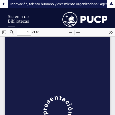
Innovación, talento humano y crecimiento organizacional: agenda de investigación para las ciencias de la gestión