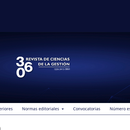
eriores
Normas editoriales
Convocatorias
Número es
)