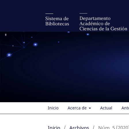
Inicio
Acerca de
Actual
Ant
Inicio
/
Archivos
/
Núm. 5 (2020