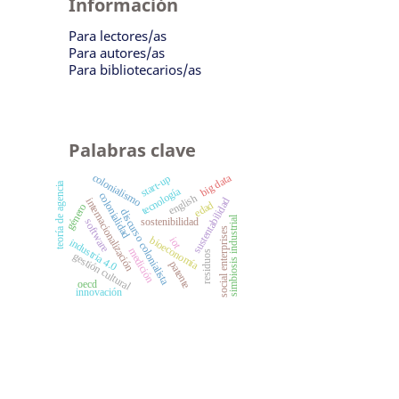
Información
Para lectores/as
Para autores/as
Para bibliotecarios/as
Palabras clave
big data
colonialismo
start-up
teoría de agencia
tecnología
colonialidad
english
sustentabilidad
internacionalización
edad
género
discurso colonialista
simbiosis industrial
sostenibilidad
software
social enterprises
bioeconomía
iot
industria 4.0
medición
residuos
gestión cultural
patente
oecd
innovación