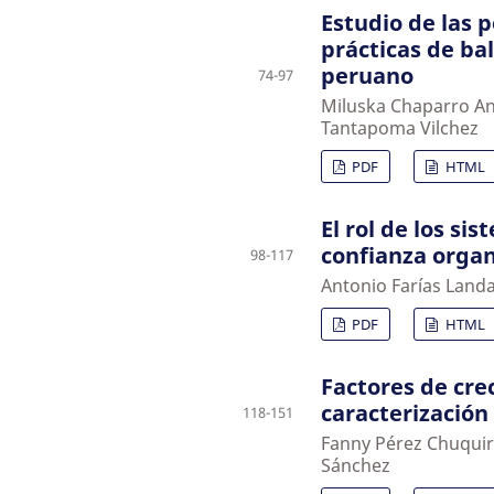
Estudio de las 
prácticas de ba
peruano
74-97
Miluska Chaparro An
Tantapoma Vilchez
PDF
HTML
El rol de los si
confianza organ
98-117
Antonio Farías Land
PDF
HTML
Factores de cre
caracterización
118-151
Fanny Pérez Chuquir
Sánchez