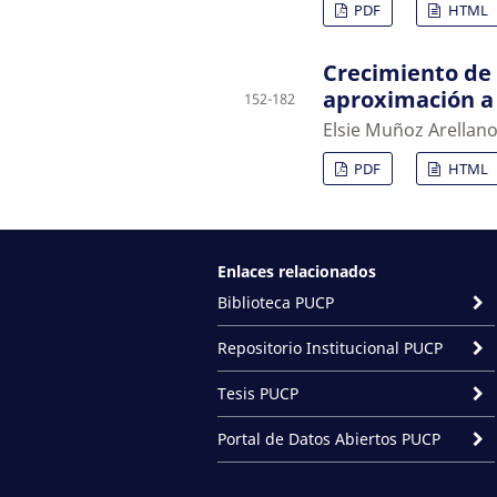
PDF
HTML
Crecimiento de 
aproximación a 
152-182
Elsie Muñoz Arellano
PDF
HTML
Enlaces relacionados
Biblioteca PUCP
Repositorio Institucional PUCP
Tesis PUCP
Portal de Datos Abiertos PUCP