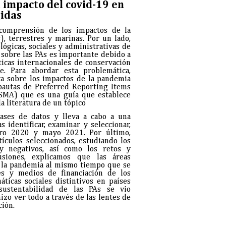
l impacto del covid-19 en
idas
 comprensión de los impactos de la
, terrestres y marinas. Por un lado,
ógicas, sociales y administrativas de
 sobre las PAs es importante debido a
ticas internacionales de conservación
e. Para abordar esta problemática,
ura sobre los impactos de la pandemia
 pautas de Preferred Reporting Items
SMA) que es una guía que establece
la literatura de un tópico
bases de datos y lleva a cabo a una
 identificar, examinar y seleccionar,
rero 2020 y mayo 2021. Por último,
tículos seleccionados, estudiando los
 y negativos, así como los retos y
siones, explicamos que las áreas
e la pandemia al mismo tiempo que se
es y medios de financiación de los
ticas sociales distintivos en países
sustentabilidad de las PAs se vio
zo ver todo a través de las lentes de
ción.