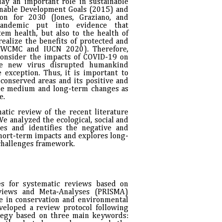
y an important role in sustainable
ainable Development Goals (2015) and
on for 2030 (Jones, Graziano, and
pandemic put into evidence that
tem health, but also to the health of
alize the benefits of protected and
EP-WCMC and IUCN 2020). Therefore,
consider the impacts of COVID-19 on
he new virus disrupted humankind
 exception. Thus, it is important to
conserved areas and its positive and
y the medium and long-term changes as
e.
atic review of the recent literature
e analyzed the ecological, social and
es and identifies the negative and
short-term impacts and explores long-
challenges framework.
es for systematic reviews based on
eviews and Meta-Analyses (PRISMA)
ine in conservation and environmental
eloped a review protocol following
rategy based on three main keywords: