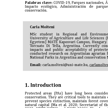
Palabras clave:
COVID-19, Parques nacionales, Ár
Impacto ecológico, Administración de parque
conservación.
Carla Molteni
MSc student in Regional and Environme
University of Agriculture and Life Sciences
Egyetem) MATE Kaposvari Campus, Hungary. B
Torcuato Di Tella, Argentina. Currently co
impacts and public acceptability of protect
conducted research on Argentinian agrarian h
National Parks in Argentina and conservation 
Email:
carla.molteni@uni-mate.hu,
carlamolt
1.
Introduction
Protected areas (PAs) have long been consider
conservation. They are critical tools to maintain 
prevent species extinction, maintain forest co
natural capital (Ma et al. 2020; Secretariat of t