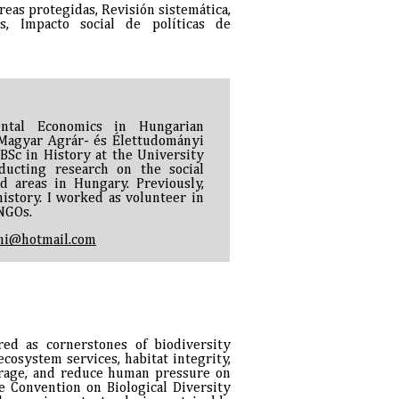
eas protegidas, Revisión sistemática,
s, Impacto social de políticas de
ntal Economics in Hungarian
 (Magyar Agrár- és Élettudományi
Sc in History at the University
nducting research on the social
ed areas in Hungary. Previously,
istory. I worked as volunteer in
NGOs.
eni@hotmail.com
ed as cornerstones of biodiversity
ecosystem services, habitat integrity,
verage, and reduce human pressure on
he Convention on Biological Diversity