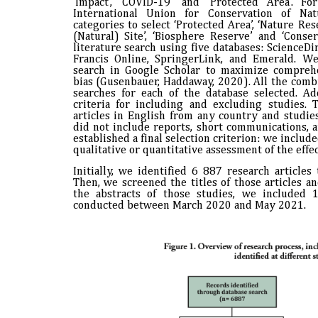
‘Impact’, ‘COVID-19’ and ‘Protected Area’. 
International Union for Conservation of N
categories to select ‘Protected Area’, ‘Nature Res
(Natural) Site’, ‘Biosphere Reserve’ and ‘Conse
literature search using five databases: ScienceDi
Francis Online, SpringerLink, and Emerald. W
search in Google Scholar to maximize comprehe
bias (Gusenbauer, Haddaway, 2020). All the comb
searches for each of the database selected. Add
criteria for including and excluding studies. 
articles in English from any country and studi
did not include reports, short communications, 
established a final selection criterion: we include
qualitative or quantitative assessment of the effe
Initially, we identified 6 887 research article
Then, we screened the titles of those articles an
the abstracts of those studies, we included 1
conducted between March 2020 and May 2021.