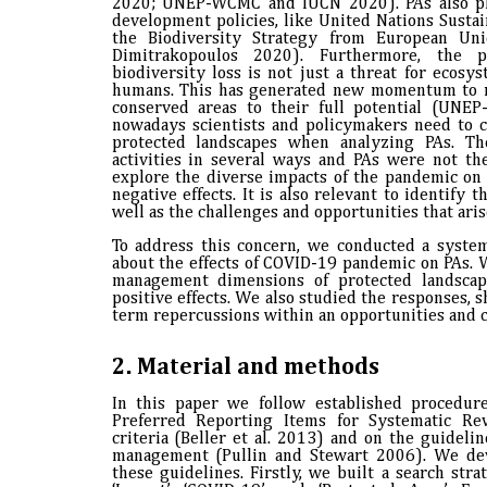
2020; UNEP-WCMC and IUCN 2020). PAs also pla
development policies, like United Nations Sust
the Biodiversity Strategy from European Uni
Dimitrakopoulos 2020). Furthermore, the 
biodiversity loss is not just a threat for ecosys
humans. This has generated new momentum to re
conserved areas to their full potential (UN
nowadays scientists and policymakers need to 
protected landscapes when analyzing PAs. T
activities in several ways and PAs were not the
explore the diverse impacts of the pandemic on 
negative effects. It is also relevant to identif
well as the challenges and opportunities that aris
To address this concern, we conducted a system
about the effects of COVID-19 pandemic on PAs. W
management dimensions of protected landscap
positive effects. We also studied the responses, 
term repercussions within an opportunities and 
2.
Material and methods
In this paper we follow established procedur
Preferred Reporting Items for Systematic R
criteria (Beller et al. 2013) and on the guidel
management (Pullin and Stewart 2006). We dev
these guidelines. Firstly, we built a search st