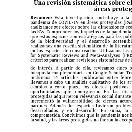
Una revisión sistemática sobre e
áreas proteg
Resumen:
Esta investigación contribuye a la
pandemia de COVID-19 en áreas protegidas (PAs)
analizamos sus efectos sobre las dimensiones ecol
las PAs. Comprender los impactos de la pandemia
que estos espacios son estratégicos para las polí
de la biodiversidad y el desarrollo sostenibl
realizamos una reseña sistemática de la literat
en los espacios de conservación. Utilizamos las
for Systematic Reviews and Meta-Analyses (PRI
criterios para realizar revisiones sistemáticas de 
de interés. A partir de ella, revisamos cinco 
búsqueda complementaria en Google Scholar. Tras
incluimos 14 artículos, publicados entre feb
llevamos a cabo un análisis cualitativo de los ar
cambios a corto plazo, los efectos positivos
oportunidades que emergieron. En las discu
protegidas adquirieron relevancia social durant
incrementó la vulnerabilidad de ciertos actor
parques. Además, los espacios tuvieron problemá
desarrollados y en desarrollo. En suma, la 
comprometida. Concluimos que la pandemia nos hi
la salud, y las áreas protegidas no fueron la excep