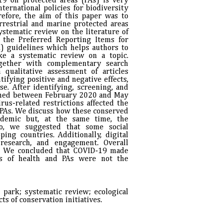
9 on protected areas (PAs) is very
ternational policies for biodiversity
efore, the aim of this paper was to
rrestrial and marine protected areas
ystematic review on the literature of
 the Preferred Reporting Items for
 guidelines which helps authors to
ke a systematic review on a topic.
ogether with complementary search
qualitative assessment of articles
ifying positive and negative effects,
se. After identifying, screening, and
lished between February 2020 and May
us-related restrictions affected the
 PAs. We discuss how these conserved
ndemic but, at the same time, the
lso, we suggested that some social
ng countries. Additionally, digital
research, and engagement. Overall
d. We concluded that COVID-19 made
s of health and PAs were not the
 park; systematic review; ecological
s of conservation initiatives.