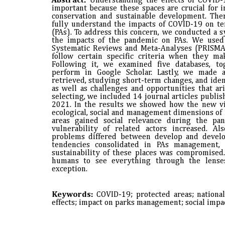
Abstract:
Understanding the effects of COVID-1
important because these spaces are crucial for in
conservation and sustainable development. Ther
fully understand the impacts of COVID-19 on te
(PAs). To address this concern, we conducted a s
the impacts of the pandemic on PAs. We used
Systematic Reviews and Meta-Analyses (PRISMA)
follow certain specific criteria when they ma
Following it, we examined five databases, t
perform in Google Scholar. Lastly, we made a 
retrieved, studying short-term changes, and ident
as well as challenges and opportunities that ari
selecting, we included 14 journal articles pub
2021. In the results we showed how the new vir
ecological, social and management dimensions of
areas gained social relevance during the pa
vulnerability of related actors increased. A
problems differed between develop and developi
tendencies consolidated in PAs management, 
sustainability of these places was compromise
humans to see everything through the lense
exception.
Keywords:
COVID-19; protected areas; national
effects; impact on parks management; social impact