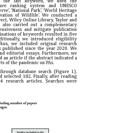
For the last keyword, we used the
ature ranking system and UNESCO
erve’, ‘National Park’, ‘World Heritage
rvation of Wildlife’. We conducted a
rect, Wiley Online Library, Taylor and
e also carried out a complementary
nsiveness and mitigate publication
inations of keywords resulted in five
itionally, we introduced eligibility
Thus, we included original research
es published since the year 2020. We
and editorial essays. Furthermore, we
d an article if the abstract indicated a
cts of the pandemic on PAs.
s through database search (Figure 1).
d selected 182. Finally, after reading
4 research articles. Searches were