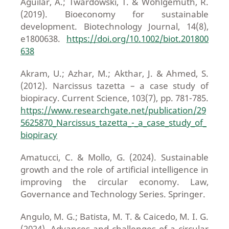
Aguilar, A.; Twardowski, T. & Wohlgemuth, R.
(2019). Bioeconomy for sustainable
development. Biotechnology Journal, 14(8),
e1800638.
https://doi.org/10.1002/biot.201800
638
Akram, U.; Azhar, M.; Akthar, J. & Ahmed, S.
(2012). Narcissus tazetta – a case study of
biopiracy. Current Science, 103(7), pp. 781-785.
https://www.researchgate.net/publication/29
5625870_Narcissus_tazetta_-_a_case_study_of_
biopiracy
Amatucci, C. & Mollo, G. (2024). Sustainable
growth and the role of artificial intelligence in
improving the circular economy. Law,
Governance and Technology Series. Springer.
Angulo, M. G.; Batista, M. T. & Caicedo, M. I. G.
(2024). Advances and challenges of a circular