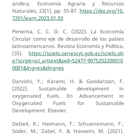
andina. Economía Agraria y Recursos
Naturales, 23(1), pp. 55-87.
https://doi.org/10.
7201/earn.2023.01.03
Pimenta, C. C. D. C. (2022). La Economía
Circular como eje de desarrollo de los países
latinoamericanos. Revista Economía y Política,
(35).
https://scielo.senescyt.gob.ec/scielo.ph
p?script=sci_arttext&pid=S2477-9075202200010
0001&lng=es&tlng=es
Darvishi, Y.; Karami, H. & Goodarzian, F.
(2022). Sustainable development in
oxygenated fuels. En Advancement in
Oxygenated Fuels for Sustainable
Development. Elsevier.
Delzeit, R.; Heimann, T.; Schuenemann, F.;
Söder, M.; Zabel, F. & Hosseini, M. (2021).