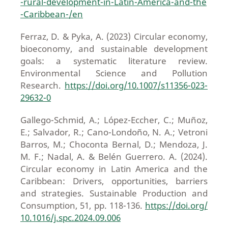
-rural-development-in-Latin-America-and-the
-Caribbean-/en
Ferraz, D. & Pyka, A. (2023) Circular economy,
bioeconomy, and sustainable development
goals: a systematic literature review.
Environmental Science and Pollution
Research.
https://doi.org/10.1007/s11356-023-
29632-0
Gallego-Schmid, A.; López-Eccher, C.; Muñoz,
E.; Salvador, R.; Cano-Londoño, N. A.; Vetroni
Barros, M.; Choconta Bernal, D.; Mendoza, J.
M. F.; Nadal, A. & Belén Guerrero. A. (2024).
Circular economy in Latin America and the
Caribbean: Drivers, opportunities, barriers
and strategies. Sustainable Production and
Consumption, 51, pp. 118-136.
https://doi.org/
10.1016/j.spc.2024.09.006