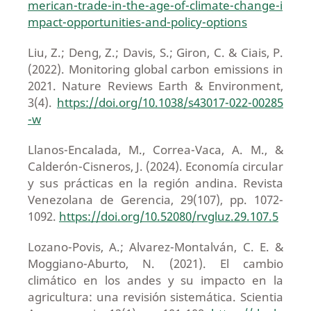
merican-trade-in-the-age-of-climate-change-i
mpact-opportunities-and-policy-options
Liu, Z.; Deng, Z.; Davis, S.; Giron, C. & Ciais, P.
(2022). Monitoring global carbon emissions in
2021. Nature Reviews Earth & Environment,
3(4).
https://doi.org/10.1038/s43017-022-00285
-w
Llanos-Encalada, M., Correa-Vaca, A. M., &
Calderón-Cisneros, J. (2024). Economía circular
y sus prácticas en la región andina. Revista
Venezolana de Gerencia, 29(107), pp. 1072-
1092.
https://doi.org/10.52080/rvgluz.29.107.5
Lozano-Povis, A.; Alvarez-Montalván, C. E. &
Moggiano-Aburto, N. (2021). El cambio
climático en los andes y su impacto en la
agricultura: una revisión sistemática. Scientia