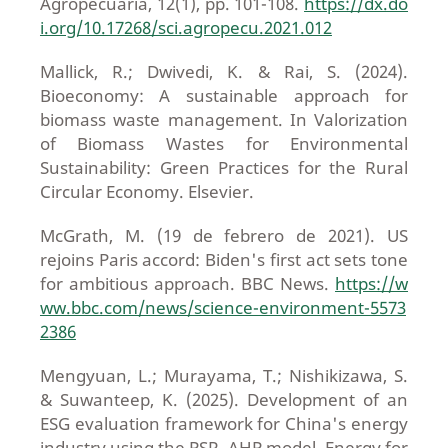
Agropecuaria, 12(1), pp. 101-108.
https://dx.do
i.org/10.17268/sci.agropecu.2021.012
Mallick, R.; Dwivedi, K. & Rai, S. (2024).
Bioeconomy: A sustainable approach for
biomass waste management. In Valorization
of Biomass Wastes for Environmental
Sustainability: Green Practices for the Rural
Circular Economy. Elsevier.
McGrath, M. (19 de febrero de 2021). US
rejoins Paris accord: Biden's first act sets tone
for ambitious approach. BBC News.
https://w
ww.bbc.com/news/science-environment-5573
2386
Mengyuan, L.; Murayama, T.; Nishikizawa, S.
& Suwanteep, K. (2025). Development of an
ESG evaluation framework for China's energy
industry using the PSR–AHP model. Energy for