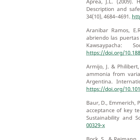
Aprea, J.L. (2009).
Description and safe
34(10), 4684–4691.
htt
Aranibar Ramos, E.R
abriendo las puertas
Kawsaypacha: S
https://doi.org/10.1
Armijo, J. & Philiber
ammonia from variab
Argentina. Internat
https://doi.org/10.10
Baur, D., Emmerich, P
acceptance of key te
Sustainability and S
00329-x
Bock, S., & Reimann,