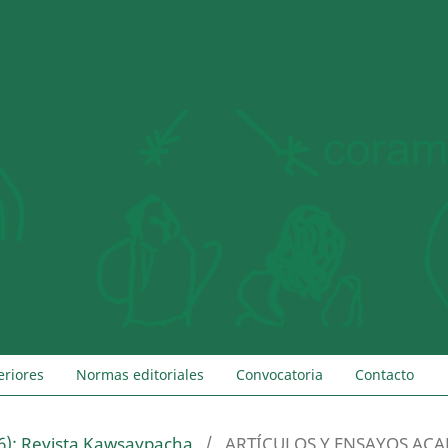
eriores
Normas editoriales
Convocatoria
Contacto
6): Revista Kawsaypacha
/
ARTÍCULOS Y ENSAYOS AC