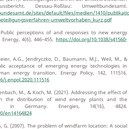
ussbericht. Dessau-Roßlau: Umweltbundesamt.
ndesamt.de/sites/default/files/medien/1410/publikati
beteiligungsverfahren-umweltvorhaben_kurz.pdf
. Public perceptions of and responses to new energy
 Energy, 4(6), 446–455.
https://doi.org/10.1038/s41560-
ier, A.G., Jendryczko, D., Baumann, M.J., Weil, M., &
blic acceptance of emerging energy technologies in
an energy transition. Energy Policy, 142, 111516.
16/j.enpol.2020.111516
enbach, M., & Koch, M. (2021). Addressing the effect of
on the distribution of wind energy plants and the
rid in Germany. Energies, 14(16), 4824.
390/en14164824
G. (2007). The problem of windfarm location: A social