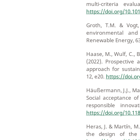
multi-criteria eval
https://doi.org/10.10
Groth, T.M. & Vogt,
environmental and 
Renewable Energy, 63
Haase, M., Wulf, C., 
(2022). Prospective
approach for sustaina
12, e20.
https://doi.o
Häußermann, J.J., Maie
Social acceptance o
responsible innovat
https://doi.org/10.11
Heras, J. & Martín, M.
the design of the