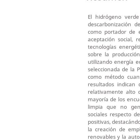
El hidrógeno verd
descarbonización d
como portador de e
aceptación social, 
tecnologías energéti
sobre la producció
utilizando energía e
seleccionada de la 
como método cuanti
resultados indican 
relativamente alto
mayoría de los encu
limpia que no gen
sociales respecto 
positivas, destacánd
la creación de emp
renovables y la aut