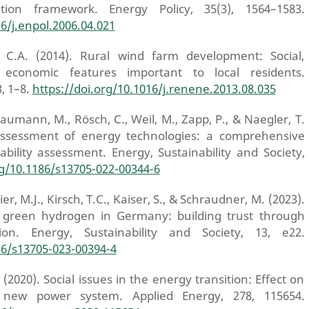
uation framework. Energy Policy, 35(3), 1564–1583.
16/j.enpol.2006.04.021
 C.A. (2014). Rural wind farm development: Social,
economic features important to local residents.
, 1–8.
https://doi.org/10.1016/j.renene.2013.08.035
Baumann, M., Rösch, C., Weil, M., Zapp, P., & Naegler, T.
 assessment of energy technologies: a comprehensive
bility assessment. Energy, Sustainability and Society,
rg/10.1186/s13705-022-00344-6
r, M.J., Kirsch, T.C., Kaiser, S., & Schraudner, M. (2023).
f green hydrogen in Germany: building trust through
ion. Energy, Sustainability and Society, 13, e22.
86/s13705-023-00394-4
 (2020). Social issues in the energy transition: Effect on
 new power system. Applied Energy, 278, 115654.