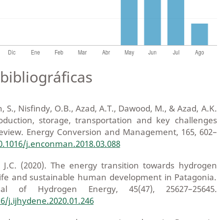
bibliográficas
, S., Nisfindy, O.B., Azad, A.T., Dawood, M., & Azad, A.K.
oduction, storage, transportation and key challenges
 review. Energy Conversion and Management, 165, 602–
10.1016/j.enconman.2018.03.088
h, J.C. (2020). The energy transition towards hydrogen
n life and sustainable human development in Patagonia.
rnal of Hydrogen Energy, 45(47), 25627–25645.
16/j.ijhydene.2020.01.246