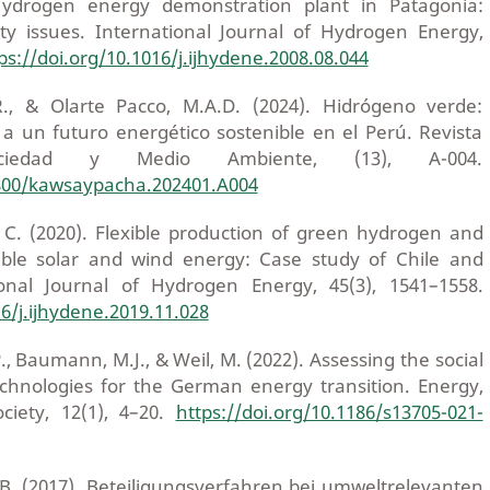
 Hydrogen energy demonstration plant in Patagonia:
ty issues. International Journal of Hydrogen Energy,
ps://doi.org/10.1016/j.ijhydene.2008.08.044
., & Olarte Pacco, M.A.D. (2024). Hidrógeno verde:
 a un futuro energético sostenible en el Perú. Revista
ociedad y Medio Ambiente, (13), A-004.
8800/kawsaypacha.202401.A004
t, C. (2020). Flexible production of green hydrogen and
le solar and wind energy: Case study of Chile and
ional Journal of Hydrogen Energy, 45(3), 1541–1558.
16/j.ijhydene.2019.11.028
., Baumann, M.J., & Weil, M. (2022). Assessing the social
chnologies for the German energy transition. Energy,
ociety, 12(1), 4–20.
https://doi.org/10.1186/s13705-021-
 B. (2017). Beteiligungsverfahren bei umweltrelevanten