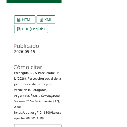
HTML
XML
PDF (English)
Publicado
2026-05-15
Cómo citar
Etcheguia, R., & Pascualone, M.
J. (2026). Percepción social de la
producción de hidrógeno
verde en la Patagonia,
Argentina.
Revista Kawsaypacha:
Sociedad Y Medio Ambiente
, (17),
A-009.
https://doi.org/10.18800/kawsa
ypacha.202601.A009