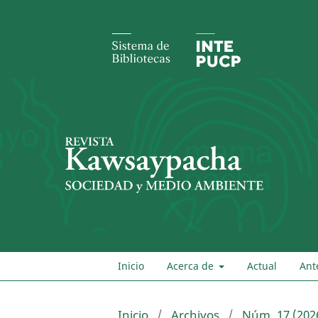
Inicio
Acerca de
Actual
Ant
Inicio
/
Archivos
/
Núm. 17 (202