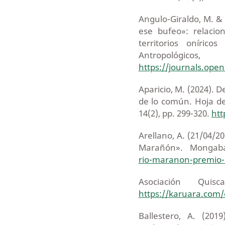
Angulo-Giraldo, M. & 
ese bufeo»: relaci
territorios oníric
Antropoló
https://journals.open
Aparicio, M. (2024). 
de lo común. Hoja de 
14(2), pp. 299-320.
htt
Arellano, A. (21/04/2
Marañón». Monga
rio-maranon-premio-
Asociación Qui
https://karuara.com/
Ballestero, A. (20