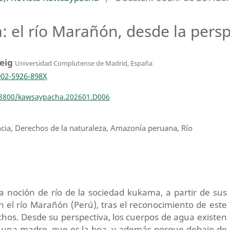
da: el río Marañón, desde la per
eig
Universidad Complutense de Madrid, España
002-5926-898X
.18800/kawsaypacha.202601.D006
ia, Derechos de la naturaleza, Amazonía peruana, Río
a noción de río de la sociedad kukama, a partir de sus
n el río Marañón (Perú), tras el reconocimiento de este
chos. Desde su perspectiva, los cuerpos de agua existen
n una madre, que es la boa, y además porque debajo de