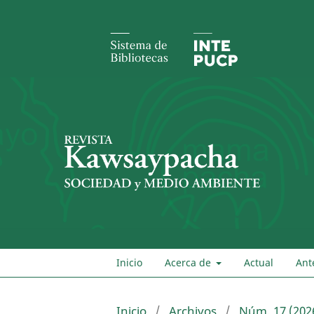
Inicio
Acerca de
Actual
Ant
Inicio
/
Archivos
/
Núm. 17 (202