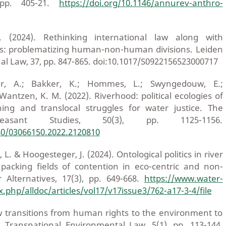
 pp. 405-21.
https://doi.org/10.1146/annurev-anthro-
. (2024). Rethinking international law along with
s: problematizing human-non-human divisions. Leiden
nal Law, 37, pp. 847-865. doi:10.1017/S0922156523000717
ar, A.; Bakker, K.; Hommes, L.; Swyngedouw, E.;
ntzen, K. M. (2022). Riverhood: political ecologies of
ng and translocal struggles for water justice. The
asant Studies, 50(3), pp. 1125-1156.
080/03066150.2022.2120810
. & Hoogesteger, J. (2024). Ontological politics in river
packing fields of contention in eco-centric and non-
Alternatives, 17(3), pp. 649-668.
https://www.water-
x.php/alldoc/articles/vol17/v17issue3/762-a17-3-4/file
ew transitions from human rights to the environment to
. Transnational Environmental Law, 5(1), pp. 113-144.