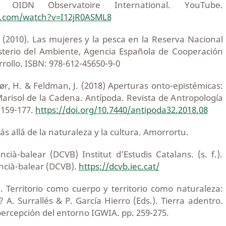
 OIDN Observatoire International. YouTube.
e.com/watch?v=I12jR0ASML8
 (2010). Las mujeres y la pesca en la Reserva Nacional
sterio del Ambiente, Agencia Española de Cooperación
rrollo. ISBN: 978-612-45650-9-0
ør, H. & Feldman, J. (2018) Aperturas onto-epistémicas:
arisol de la Cadena. Antípoda. Revista de Antropología
 159-177.
https://doi.org/10.7440/antipoda32.2018.08
ás allá de la naturaleza y la cultura. Amorrortu.
encià-balear (DCVB) Institut d’Estudis Catalans. (s. f.).
encià-balear (DCVB).
https://dcvb.iec.cat/
4). Territorio como cuerpo y territorio como naturaleza:
? A. Surrallés & P. García Hierro (Eds.). Tierra adentro.
 percepción del entorno IGWIA. pp. 259-275.