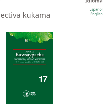
Idioma
Español
spectiva kukama
English