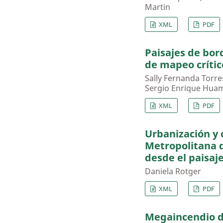
Martin
XML
PDF
Paisajes de bo
de mapeo crític
Sally Fernanda Torr
Sergio Enrique Huam
XML
PDF
Urbanización y 
Metropolitana d
desde el paisaje
Daniela Rotger
XML
PDF
Megaincendio de