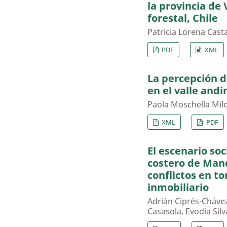
la provincia de
forestal, Chile
Patricia Lorena Cas
PDF
XML
La percepción d
en el valle and
Paola Moschella Milo
XML
PDF
El escenario so
costero de Man
conflictos en to
inmobiliario
Adrián Ciprés-Cháve
Casasola, Evodia Silv