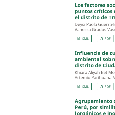
Los factores so
puntos críticos
el distrito de Tr
Deysi Paola Guerra-B
Vanessa Grados Vásq
XML
PDF
Influencia de c
ambiental sobre
distrito de Ciu
Khiara Aliyah Bet Mo
Artemio Parihuana 
XML
PDF
Agrupamiento de
Perú, por simili
(orgánicos e in