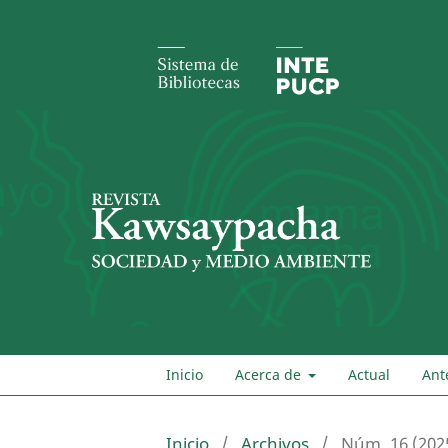
Inicio
Acerca de
Actual
Ant
Inicio
/
Archivos
/
Núm. 16 (202