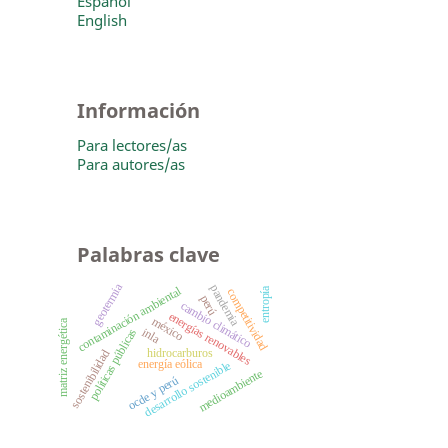
Español
English
Información
Para lectores/as
Para autores/as
Palabras clave
geotermia
pandemia
contaminación ambiental
entropía
competitividad
perú
cambio climático
energías renovables
méxico
matriz energética
inla
políticas públicas
hidrocarburos
sostenibilidad
energía eólica
desarrollo sostenible
medioambiente
ocde y perú