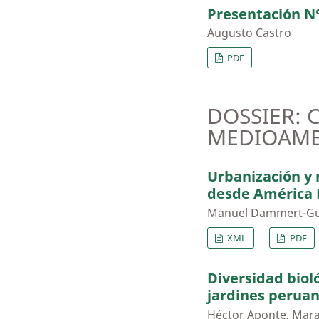
¨Presentación N°
Augusto Castro
PDF
DOSSIER: 
MEDIOAMB
Urbanización y
desde América 
Manuel Dammert-Gua
XML
PDF
Diversidad biol
jardines peruan
Héctor Aponte, Mara 