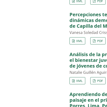
XML
PDF
Percepciones te
dinámicas demog
de Capilla del 
Vanesa Soledad Criss
XML
PDF
Análisis de la 
el bienestar juv
de jóvenes de c
Natalie Guillén Agu
XML
PDF
Aprendiendo des
paisaje en el p
Porres, Lima, P