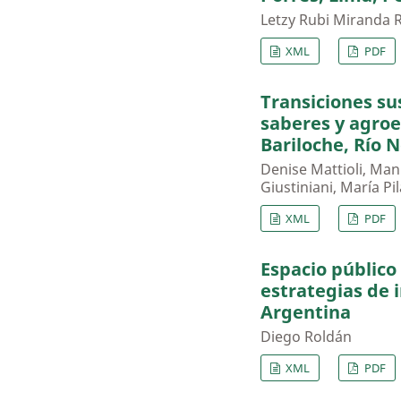
Letzy Rubi Miranda 
XML
PDF
Transiciones su
saberes y agroe
Bariloche, Río 
Denise Mattioli, Manu
Giustiniani, María Pi
XML
PDF
Espacio público
estrategias de i
Argentina
Diego Roldán
XML
PDF