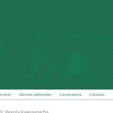
eriores
Normas editoriales
Convocatoria
Contacto
5): Revista Kawsaypacha