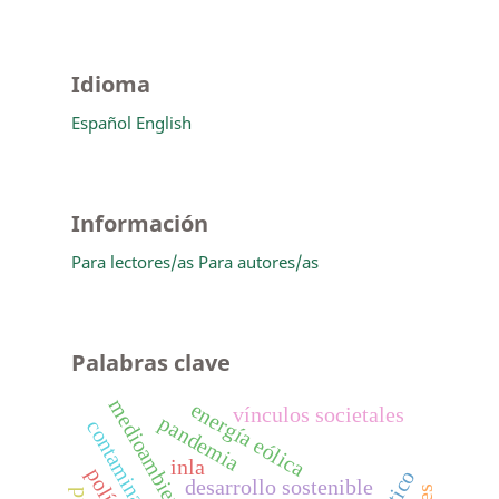
Idioma
Español
English
Información
Para lectores/as
Para autores/as
Palabras clave
medioambiente
energía eólica
vínculos societales
pandemia
inla
desarrollo sostenible