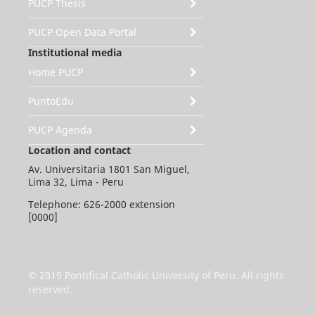
PUCP Thesis
PUCP Open Data Portal
Institutional media
Home PUCP
PuntoEdu
PUCP Agenda
Location and contact
Av. Universitaria 1801 San Miguel,
Lima 32, Lima - Peru
Telephone: 626-2000 extension
[0000]
© 2019 Pontifical Catholic University of Peru. All rights
reserved.