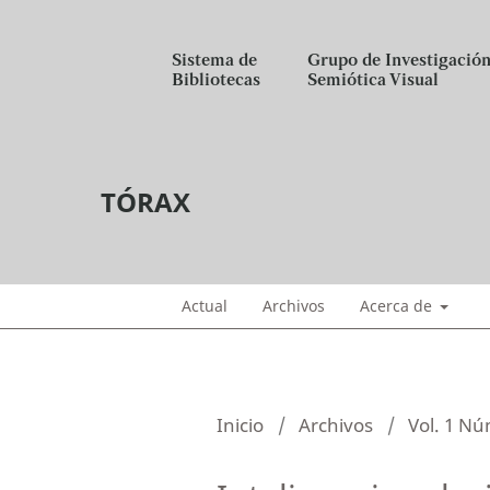
Sistema de
Grupo de Investigació
Bibliotecas
Semiótica Visual
TÓRAX
Actual
Archivos
Acerca de
Inicio
/
Archivos
/
Vol. 1 Nú