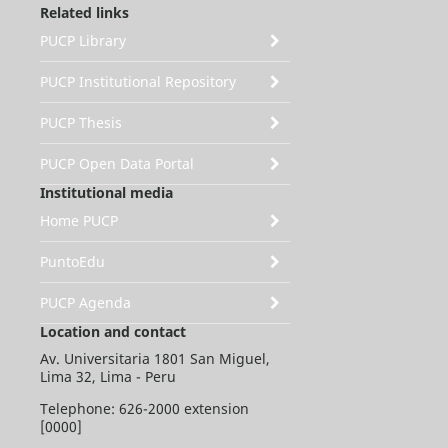
Related links
PUCP Library
PUCP Institutional Repository
PUCP Thesis
PUCP Open Data Portal
Institutional media
Home PUCP
PuntoEdu
PUCP Agenda
Location and contact
Av. Universitaria 1801 San Miguel,
Lima 32, Lima - Peru
Telephone: 626-2000 extension
[0000]