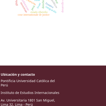
desarrollo económico
autoritarismo
militarismo
frontera
terrorismo
israel
perú
integración
estado ribereño
cour internationale de justice
Ubicación y contacto
Pontificia Universidad Católica del
Perú
Instituto de Estudios Internacionales
Av. Universitaria 1801 San Miguel,
Lima 32, Lima - Perú