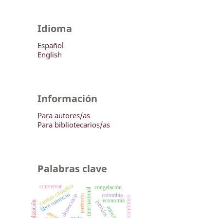
Idioma
Español
English
Información
Para autores/as
Para bibliotecarios/as
Palabras clave
cambio climático
convemar
congelación
derecho internacional
libre comercio
colombia
democracia
territorio
economía
partidos políticos
globalización
mercosur
rusia