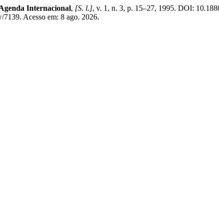
Agenda Internacional
,
[S. l.]
, v. 1, n. 3, p. 15–27, 1995. DOI: 10.1
ew/7139. Acesso em: 8 ago. 2026.