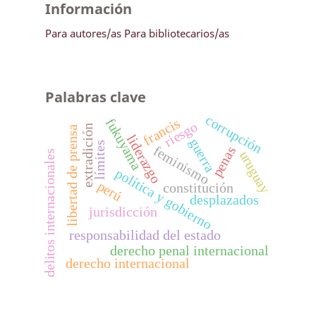
Información
Para autores/as
Para bibliotecarios/as
Palabras clave
corrupción
francis
fukuyama
riesgo
extradición
libertad de prensa
liderazgo
guerra
límites
feminismo
penas
uruguay
delitos internacionales
política y gobierno
perú
constitución
desplazados
jurisdicción
responsabilidad del estado
derecho penal internacional
derecho internacional