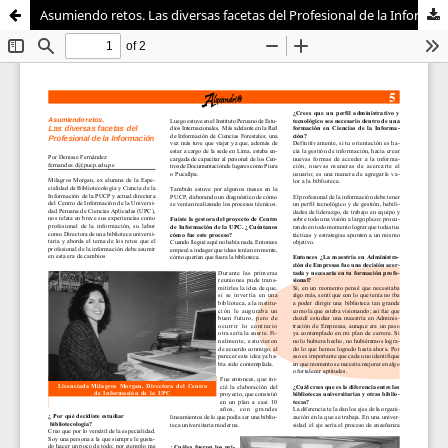
Asumiendo retos. Las diversas facetas del Profesional de la Información
Sistema de
Departamento de
Bibliotecas
Humanidades