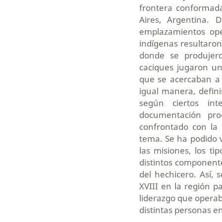
frontera conformada
Aires, Argentina. 
emplazamientos op
indígenas resultaron
donde se produjero
caciques jugaron un
que se acercaban a l
igual manera, defin
según ciertos int
documentación pro
confrontado con la 
tema. Se ha podido v
las misiones, los ti
distintos componente
del hechicero. Así, 
XVIII en la región
liderazgo que operab
distintas personas en