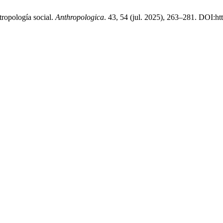
tropología social.
Anthropologica
. 43, 54 (jul. 2025), 263–281. DOI:h