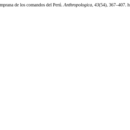
temprana de los comandos del Perú.
Anthropologica
,
43
(54), 367–407. h