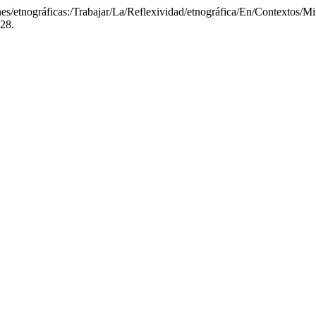
etnográficas:/Trabajar/La/Reflexividad/etnográfica/En/Contextos/M
528.