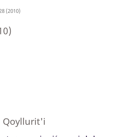
28 (2010)
10)
 Qoyllurit'i