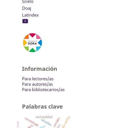
Scielo
Doaj
Latindex
Información
Para lectores/as
Para autores/as
Para bibliotecarios/as
Palabras clave
numerología andina
nacionalidad
cosmología
ofrendas
perú