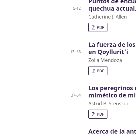
Puntos de encue
quechua actual
5-12
Catherine J. Allen
PDF
La fuerza de lo
en Qoyllurit’i
13- 36
Zoila Mendoza
PDF
Los peregrinos u
mimético de mi
37-64
Astrid B. Stensrud
PDF
Acerca de la an