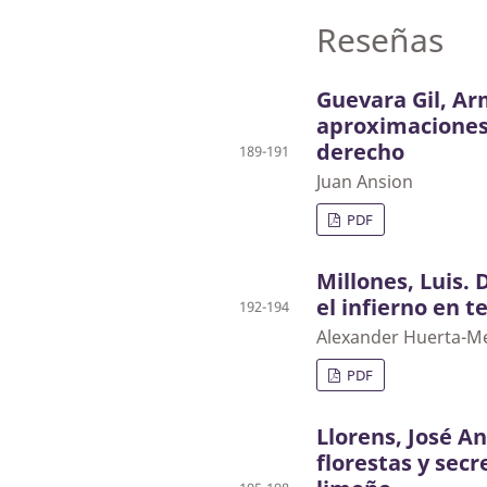
Reseñas
Guevara Gil, Ar
aproximaciones 
derecho
189-191
Juan Ansion
PDF
Millones, Luis.
el infierno en t
192-194
Alexander Huerta-M
PDF
Llorens, José A
florestas y secr