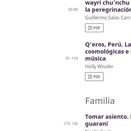
wayri chu’nchu
la peregrinación
65-90
Guillermo Salas Car
PDF
Q’eros, Perú. L
cosmológicas e 
música
91- 114
Holly Wissler
PDF
Familia
Tomar asiento. 
guaraní
115- 136