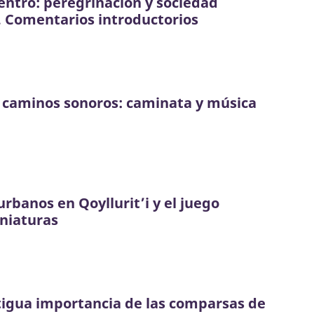
ntro: peregrinación y sociedad
. Comentarios introductorios
s caminos sonoros: caminata y música
rbanos en Qoyllurit’i y el juego
niaturas
tigua importancia de las comparsas de