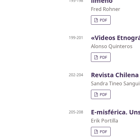
limeño
195-198
Fred Rohner
PDF
«Videos Etnogr
199-201
Alonso Quinteros
PDF
Revista Chilena
202-204
Sandra Tineo Sangui
PDF
E-misférica. Uns
205-208
Erik Portilla
PDF