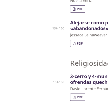
Noelia Enriz
PDF
Alejarse como p
«abandonados»
137- 160
Jessaca Leinaweaver
PDF
Religiosida
3-cerro y 4-mun
ofrendas quech
161-188
David Lorente Ferná
PDF