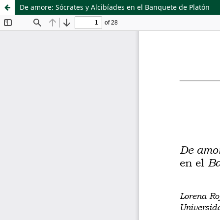
De amore: Sócrates y Alcibíades en el Banquete de Platón