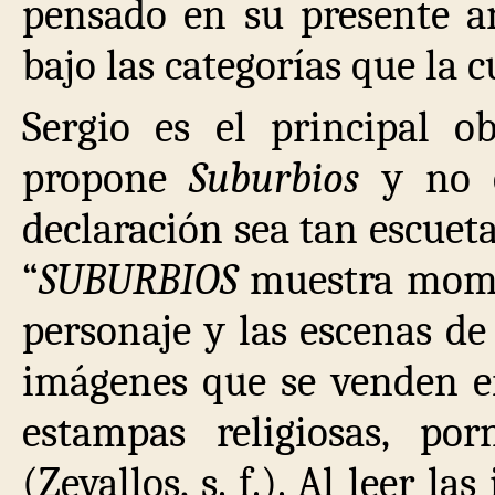
pensado en su presente an
bajo las categorías que la 
Sergio es el principal o
propone
Suburbios
y no e
declaración sea tan escuet
“
SUBURBIOS
muestra mome
personaje y las escenas de
imágenes que se venden en
estampas religiosas, porn
(Zevallos, s. f.). Al leer l