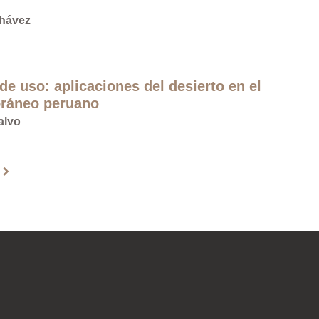
Chávez
de uso: aplicaciones del desierto en el
oráneo peruano
alvo