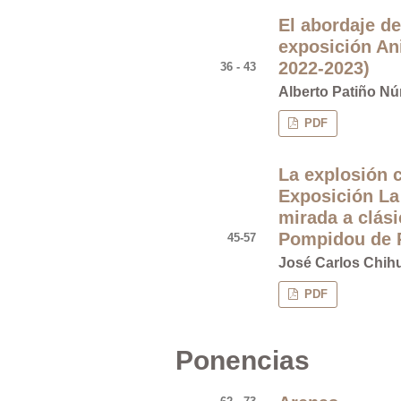
El abordaje de
exposición Ani
2022-2023)
36 - 43
Alberto Patiño N
PDF
La explosión c
Exposición La
mirada a clás
Pompidou de 
45-57
José Carlos Chih
PDF
Ponencias