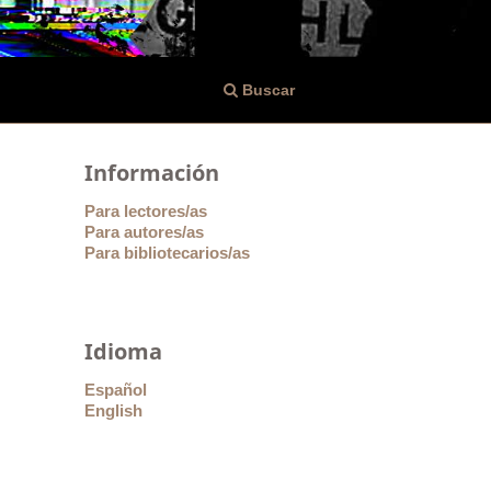
Buscar
Información
Para lectores/as
Para autores/as
Para bibliotecarios/as
Idioma
Español
English