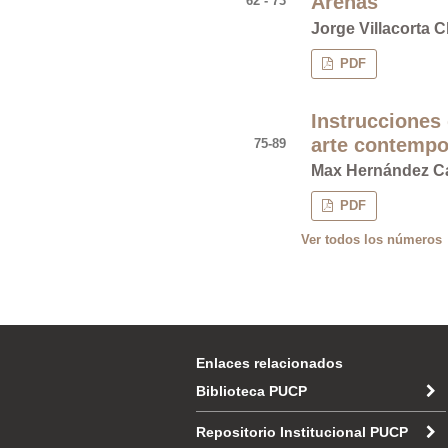
Arenas
62 - 73
Jorge Villacorta 
PDF
Instrucciones 
arte contemp
75-89
Max Hernández C
PDF
Ver todos los números
Enlaces relacionados
Biblioteca PUCP
Repositorio Institucional PUCP