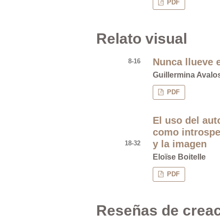
PDF
Relato visual
Nunca llueve e
8-16
Guillermina Avalos
PDF
El uso del aut
como introspe
y la imagen
18-32
Eloïse Boitelle
PDF
Reseñas de crea