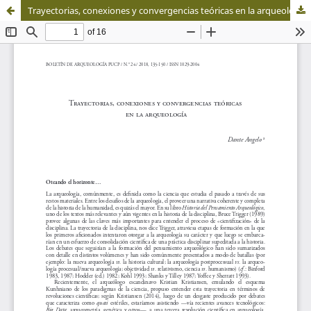
Trayectorias, conexiones y convergencias teóricas en la arqueología