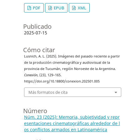
PDF
EPUB
XML
Publicado
2025-07-15
Cómo citar
Lusnich, A. L. (2025). Imágenes del pasado reciente a partir
de la producción cinematográfica y audiovisual de la
provincia de Tucumán, región Noroeste de la Argentina.
Conexión
, (23), 129–165.
https://doi.org/10.18800/conexion.202501.005
Más formatos de cita
Número
Núm. 23 (2025): Memoria, subjetividad y repr
esentaciones cinematográficas alrededor de l
os conflictos armados en Latinoamérica