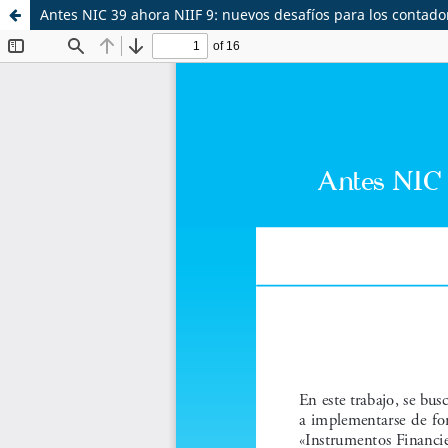
Antes NIC 39 ahora NIIF 9: nuevos desafíos para los contado