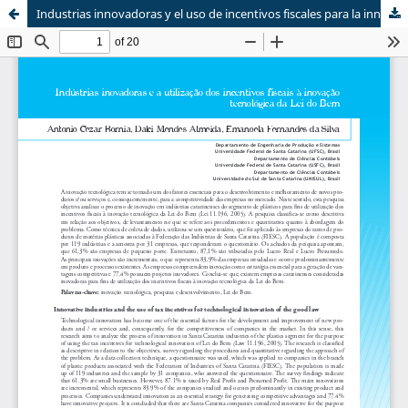
Industrias innovadoras y el uso de incentivos fiscales para la innovación tecnológica de la buena ley