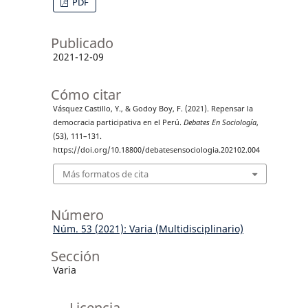
PDF
Publicado
2021-12-09
Cómo citar
Vásquez Castillo, Y., & Godoy Boy, F. (2021). Repensar la
democracia participativa en el Perú.
Debates En Sociología
,
(53), 111–131.
https://doi.org/10.18800/debatesensociologia.202102.004
Más formatos de cita
Número
Núm. 53 (2021): Varia (Multidisciplinario)
Sección
Varia
Licencia