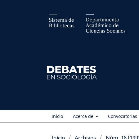
Inicio
Acerca de
Convocatorias
Inicio
/
Archivos
/
Núm. 18 (199