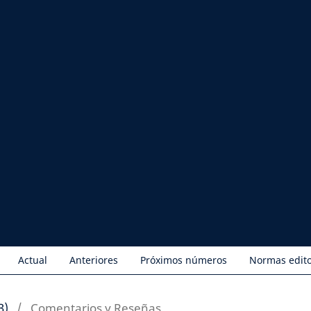
Actual
Anteriores
Próximos números
Normas edito
3)
/
Comentarios y Reseñas