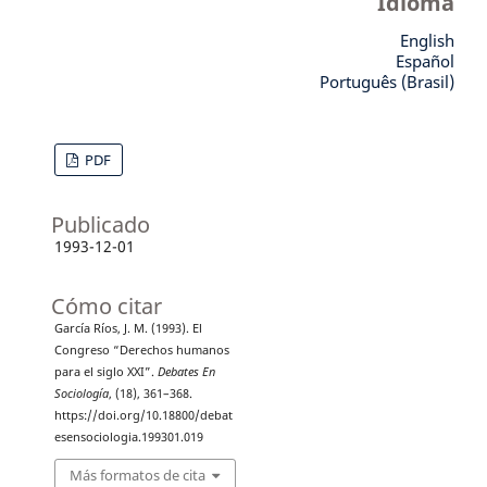
Idioma
English
Español
Português (Brasil)
PDF
Publicado
1993-12-01
Cómo citar
García Ríos, J. M. (1993). El
Congreso “Derechos humanos
para el siglo XXI”.
Debates En
Sociología
, (18), 361–368.
https://doi.org/10.18800/debat
esensociologia.199301.019
Más formatos de cita