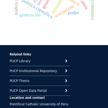
genero
política científica
difusión
usurpación
poder
generación
Related links
PUCP Library
PUCP Institutional Repository
PUCP Thesis
PUCP Open Data Portal
Location and contact
Pontifical Catholic University of Peru