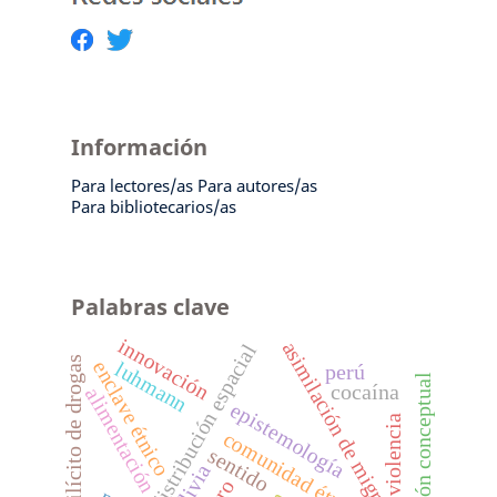
Información
Para lectores/as
Para autores/as
Para bibliotecarios/as
Palabras clave
innovación
asimilación de migrantes
distribución espacial
tráfico ilícito de drogas
enclave étnico
luhmann
perú
construcción conceptual
cocaína
alimentación
epistemología
violencia
comunidad étnica
sentido
bolivia