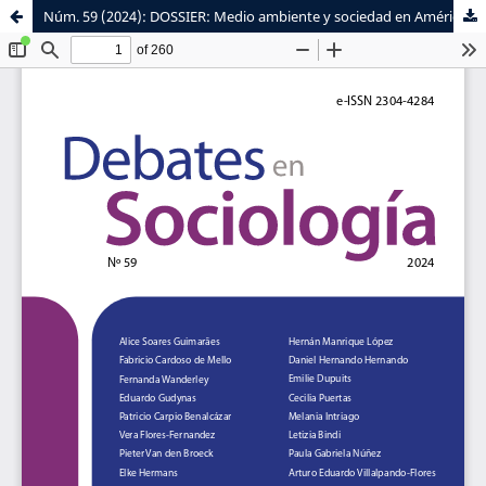
Núm. 59 (2024): DOSSIER: Medio ambiente y sociedad en América Latina