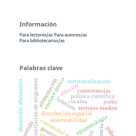
Información
Para lectores/as
Para autores/as
Para bibliotecarios/as
Palabras clave
enclave étnico
alimentación
territorialización
asimilación de migrantes
desarrollo alternativo
difusión
controversias
política científica
luhmann
cocaína
poder
sectores medios
distribución espacial
epistemología
sustentabilidad
comunidad étnica
sentido
violencia
generación
pobreza
perú