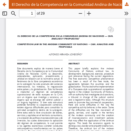
El Derecho de la Competencia en la Comunidad Andina de Naciones – can. Análisis y propuestas