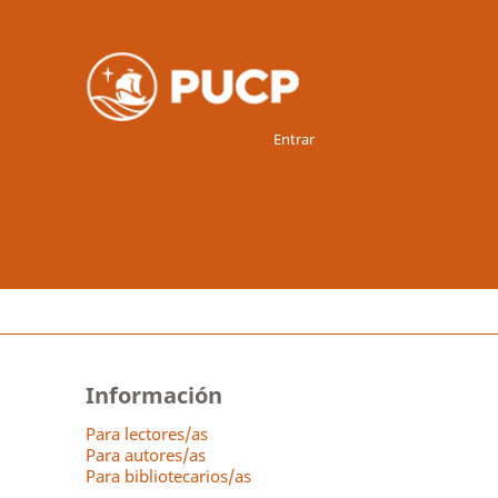
Entrar
Información
Para lectores/as
Para autores/as
Para bibliotecarios/as