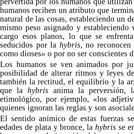
pervertida por los humanos que utilizan 
humanos reciben un atributo que termin
natural de las cosas, estableciendo un d
mismo peso asignado y estableciendo v
cargo esos planos, lo que se enfrent
seducidos por la
hybris
, no reconocen 
como dioses
»
o por no ser conscientes 
Los humanos se ven animados por ju
posibilidad de alterar ritmos y leyes d
tambi
é
n la rectitud, el equilibrio y la 
que la
hybris
anima la perversi
ón, 
etimológico, por ejemplo,
«
los adjeti
quienes ignoran las reglas y son asocial
El sentido anímico de estas fuerzas s
e
dades de
plata y b
ronce, la
hybris
se en