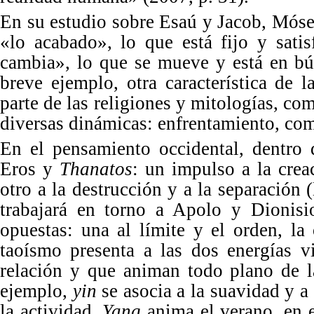
En su estudio sobre Esaú
y Jacob,
Móses
«
lo acabado
»
, lo que está fijo y sati
cambia
»
, lo que se mueve y está en bú
breve ejemplo, otra característica de 
parte de las religiones y mitologías, co
diversas din
ámicas: enfrentamiento, comp
En el pensamiento occidental, dentro 
Eros y
Thanatos
: un impulso a la crea
otro a la destrucción y a la separación 
trabajará en torno a Apolo y Dionis
opuestas: una al límite y el orden, la 
taoísmo presenta a las dos energías v
relación y que animan todo plano de l
ejemplo,
yin
se asocia a la suavidad y a
la actividad.
Yang
anima el verano, en 