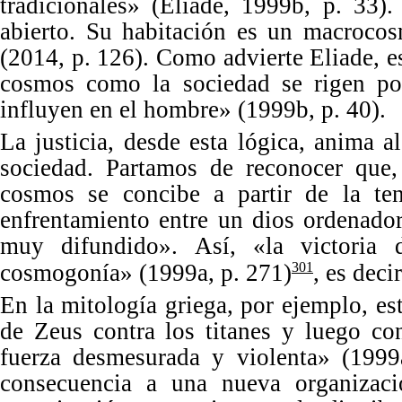
tradicionales» (Eliade, 1999b, p. 33
abierto. Su habitación es un macrocos
(2014, p. 126). Como advierte Eliade, 
cosmos como la sociedad se rigen por
influyen en el hombre» (1999b, p. 40).
La justicia, desde esta lógica, anima a
sociedad. Partamos de reconocer
que,
cosmos se concibe a partir de la ten
enfrentamiento entre un dios ordenado
muy difundido
»
. Así,
«
la victoria
cosmogonía
»
(1999a, p. 271)
, es deci
301
En la mitología griega, por ejemplo, es
de Zeus contra los titanes y luego con
fuerza desmesurada y violenta
»
(1999a
consecuencia a una nueva organizaci