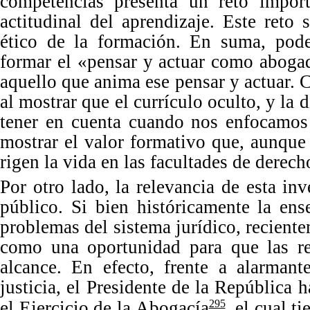
competencias presenta un reto impor
actitudinal del aprendizaje. Este ret
ético de la formación. En suma, pod
formar el
«
pensar y actuar como aboga
aquello que anima ese pensar y actuar. C
al mostrar que el currículo oculto, y la 
tener en cuenta cuando nos enfocamos 
mostrar el valor formativo que, aunque 
rigen la vida en las facultades de derech
Por otro lado, la relevancia de esta in
público. Si bien históricamente la ens
problemas del
sistema jur
ídico, recient
como una oportunidad para que las re
alcance. En efecto, frente a alarmant
justicia, el Presidente de la República
el Ejercicio de la Abogacía
, el cual 
295