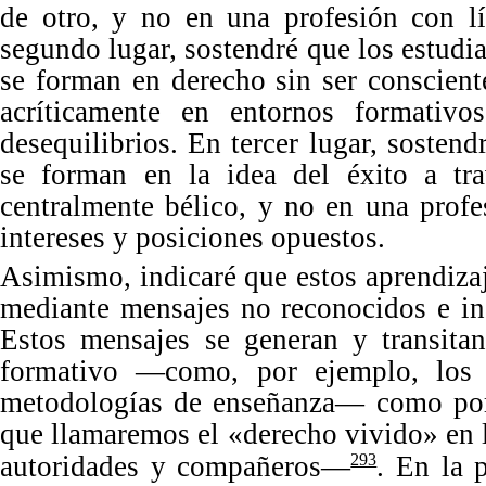
de otro, y no en una profesió
n con l
segundo lugar, sostendr
é
que los estudi
se forman en derecho sin ser conscient
acríticamente en entornos formativo
desequilibrios. En tercer lugar, sostend
se forman en la idea del
é
xito a tr
centralmente bélico, y no en una prof
intereses y posiciones opuestos.
Asimismo, indicaré que estos aprendizaj
mediante mensajes no reconocidos e in
Estos mensajes se generan y transitan
formativo —como, por ejemplo, los 
metodologías de enseñ
anza
— como por 
que llamaremos el
«
derecho vivido
»
en 
autoridades y compañeros—
. En la p
293