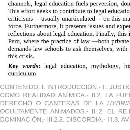
channels, legal education fuels perversion, do
This effort seeks to contribute to legal educat
criticisms —usually unarticulated— on this matt
force. Furthermore, it presents issues and expe
reflections about legal education. Finally, this 
Peru, where the practice of law —both private 
demands law schools to ask themselves, with ge
this crisis.
K
ey words
:
legal education, mythology, hist
curriculum
CONTENIDO: I. INTRODUCCIÓN.- II. JUSTIC
COMO REALIDAD ANÍMICA.- II.2. LA FUE
DERECHO O CANTERAS DE LA
HYBRI
OCULTAMENTE ANIMADOS.- III.2. EL R
DOMINACIÓN.- III.2.3. DISCORDIA.- III.3.