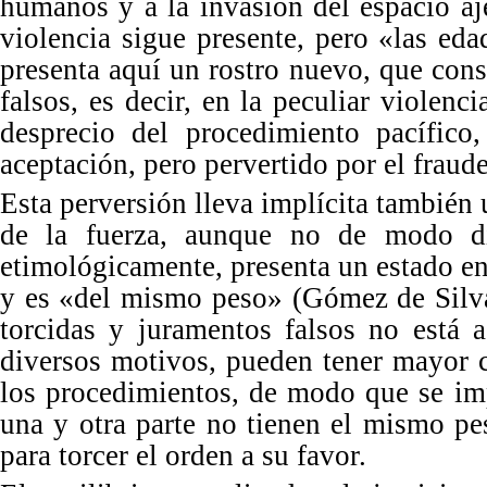
humanos y a la invasión del espacio aj
violencia sigue presente, pero
«
las eda
presenta aqu
í un rostro nuevo, que cons
falsos, es decir, en la peculiar violenci
desprecio del procedimiento pacífico
aceptación, pero pervertido por el fraude
Esta perversi
ón lleva implícita tambi
é
n 
de la fuerza, aunque no de modo dir
etimológicamente, presenta un estado en
y es
«
del mismo peso
»
(Gómez de Silva
torcidas y juramentos falsos no está 
diversos motivos, pueden tener mayor c
los procedimientos, de modo que se im
una y otra parte no tienen el mismo p
para torcer el orden a su favor.