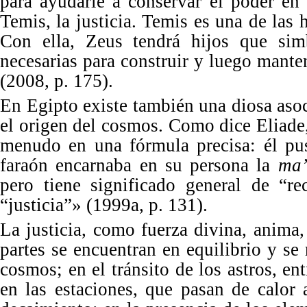
para ayudarle a conservar el poder en 
Temis, la justicia. Temis es una de las 
Con ella, Zeus
tendr
á hijos que sim
necesarias para construir y luego mant
(
2008, p. 175
).
En Egipto existe tambi
é
n una diosa asoc
el origen del cosmos. Como dice Eliade,
menudo en una fó
rmula precisa:
é
l pu
faraón encarnaba en su persona la
ma’
pero tiene significado general de “re
“justicia”» (1999a, p. 131).
La justicia, como fuerza divina, anima,
partes se encuentran en equilibrio y se
cosmos; en el tránsito de los astros, ent
en las estaciones, que pasan de calor 