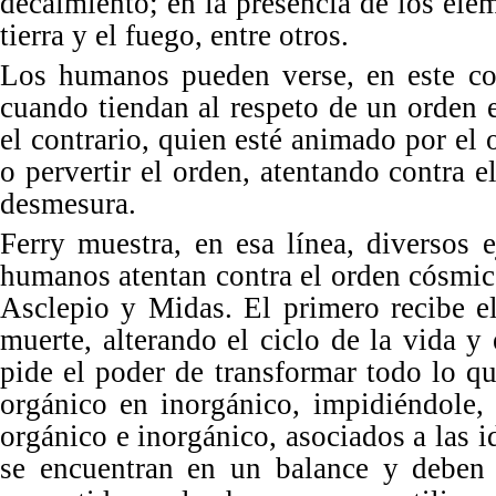
decaimiento; en la presencia de los elem
tierra y el fuego, entre otros.
Los humanos pueden verse, en este con
cuando tiendan al respeto de un
orden
e
el contrario, quien esté
animado
por el 
o pervertir el orden, atentando contra e
desmesura.
Ferry muestra, en esa línea, diversos 
humanos atentan contra el orden cósmic
Asclepio y Midas. El primero recibe e
muerte, alterando el ciclo de la vida 
pide el poder de transformar todo lo qu
orgánico en inorgá
nico, impidi
é
ndole,
orgá
nico e inorg
ánico, asociados a las 
se encuentran en un
balance
y deben e