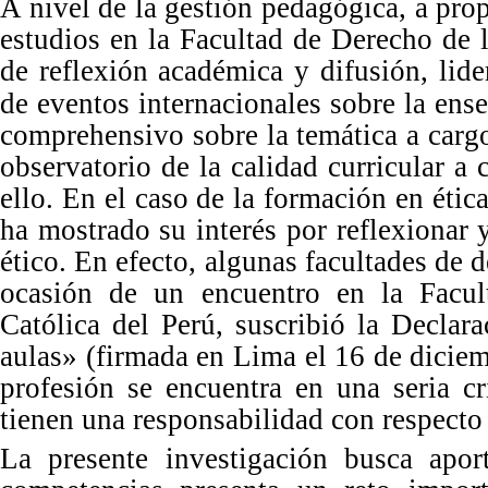
A nivel de la gestión pedagó
gica, a pro
estudios en la Facultad de Derecho de 
de reflexión acad
é
mica y difusión, lide
de eventos internacionales sobre la ens
comprehensivo sobre la temática
a carg
observatorio de la calidad curricular a
ello. En el caso de la formació
n en
é
tic
ha mostrado su inter
é
s por reflexionar 
é
tico. En efecto, algunas facultades de
ocasión de un encuentro en la Facul
Cató
lica del Per
ú, suscribió la Declara
aulas
»
(firmada en Lima el 16 de diciem
profesión se encuentra en una seria cr
tienen una responsabilidad con respecto 
La presente investigación busca apor