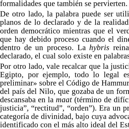
formalidades que tambi
é
n se pervierten.
De otro lado, la palabra puede ser uti
planos de lo declarado y de la realid
orden democrático mientras que el ver
que hay debido proceso cuando el din
dentro de un proceso. La
hybris
reina
declarado, el cual solo
existe
en palabra
Por otro lado, vale recalcar que la justi
Egipto, por ejemplo, todo lo legal 
p
reliminar
» sobre el Có
digo de Hammur
del país del Nilo, que gozaba de un for
descansaba en la
maat
(t
é
rmino de difíc
justicia”, “rectitud”, “
orden
”). Era un p
categoría de divinidad, bajo cuya advoca
identificado con el más alto ideal del E