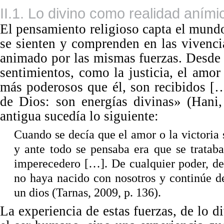
II.1. Lo divino como realidad aními
El pensamiento religioso capta el mund
se sienten y comprenden
en
las vivenc
animado por las mismas fuerzas. Desde 
sentimientos, como la justicia, el amor
m
ás poderosos que
é
l, son recibidos [
de Dios: son energí
as divinas
»
(Hani, 
antigua sucedía lo siguiente:
Cuando se decía que el amor o la victoria 
y ante todo se pensaba era que se trata
imperecedero […]. De cualquier poder, de
no haya nacido con nosotros y continúe de
un dios (Tarnas, 2009, p. 136).
La experiencia de estas fuerzas, de lo d