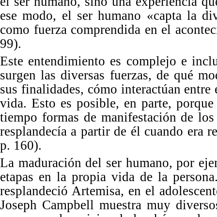
el ser humano, sino una experiencia qu
ese modo, el ser humano
«
capta la d
como fuerza comprendida en el aconteci
99).
Este entendimiento es complejo e inclu
surgen las diversas fuerzas, de qu
é
mod
sus finalidades, có
mo interact
úan entre 
vida. Esto es posible, en parte, porqu
tiempo formas de manifestación de los 
resplandec
í
a a partir de
é
l cuando era r
p. 160).
La maduración del ser humano, por ejem
etapas en la propia vida de la persona
resplandeció Artemisa, en el adolescen
Joseph Campbell muestra muy diversos