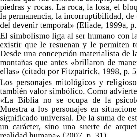
piedras y rocas. La roca, la losa, el blo
la permanencia, la incorruptibilidad, d
del devenir temporal
»
(Eliade, 1999a, p
El simbolismo liga al ser humano con la
existir que le resuenan y le permiten t
Desde una concepción materialista de l
montañas que antes
«
brillaron de mane
ellas
»
(citado por Fitzpatrick, 1998, p. 5
Los personajes mitológicos y religioso
tambi
é
n valor simbólico. Como advierte
«La Biblia no se ocupa de la psicolo
Muestra a los personajes en situacion
significado universal. De la suma de e
un carácter, sino una suerte de arque
realidad humana» (2007, p. 31).