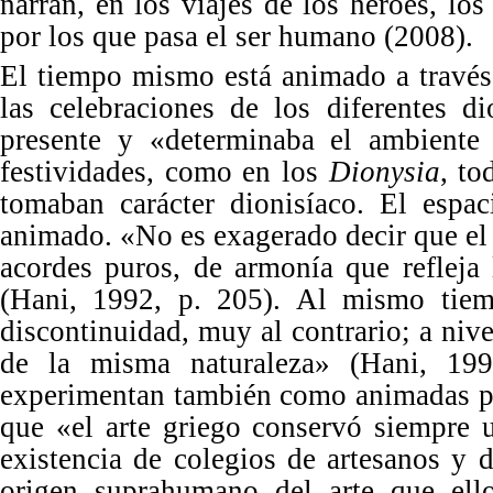
narran, en los viajes de los h
é
roes, lo
por los que pasa el ser humano (2008).
El tiempo mismo está
animado a trav
é
s
las celebraciones de los diferentes d
presente y
«
determinaba el ambiente 
festividades, como en los
Dionysia
, to
tomaban carácter dionisíaco. El espac
animado.
«
No es exagerado decir que el
acordes puros, de armonía que refleja
(
Hani, 1992
, p. 205). Al mismo tiem
discontinuidad, muy al contrario; a nivel
de la misma naturaleza
»
(Hani, 1992
experimentan también como animadas por
que
«
el arte griego conservó siempre 
existencia de colegios de artesanos y d
origen suprahumano del arte que ello