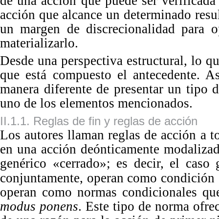
de una acción que puede ser verificada
acción que alcance un determinado resu
un margen de discrecionalidad para o
materia
lizarlo.
Desde una perspectiva estructural, lo qu
que está compuesto el antecedente. As
manera diferente de presentar un ti
po
d
uno de los elementos menc
ionados.
II.1.1. Reglas de fin y reglas de acción
Los
autores llaman reglas de acción a 
en una acción deónticamente modalizad
genérico «cerrado»; es decir, el caso
conjuntamente, operan como condición s
operan como normas condicionales que 
modus ponens
. Este ti
po
de norma ofrec