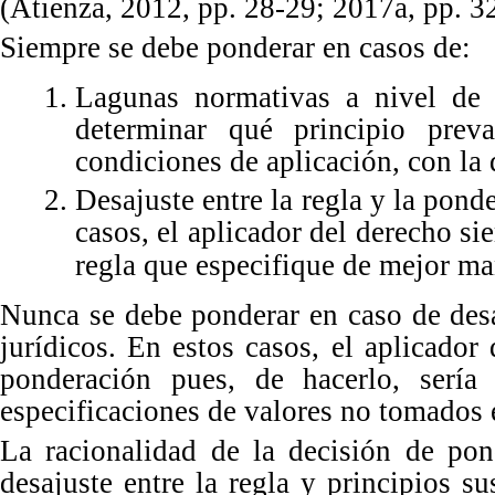
(Atienza, 2012, p
p.
2
8
-
2
9; 2017a, p
p.
3
Siempre se debe ponderar en
casos de:
Lagunas normativas a nivel de r
determinar qué principio prev
condiciones de aplicación, con la
Desajuste entre la regla y la ponde
casos, el aplicador del derecho si
regla que especifique de mejor man
Nunca se debe ponderar en caso de desaj
jurídicos.
En
estos casos, el aplicador
ponderación pues, de hacerlo, sería
especificaciones de valores no tomados 
La
racionalidad de la decisión de po
desajuste entre la regla y principios s