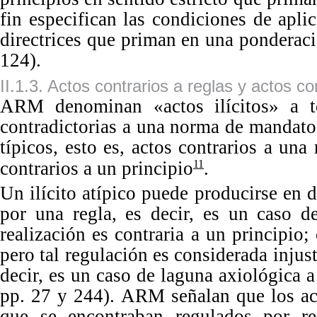
fin especifican las condiciones de apli
directrices que priman en una ponderac
124
).
II.1.3. Actos contrarios a reglas y actos co
ARM denominan «actos ilícitos» a to
contradictorias a una norma de mandato. 
típicos, esto es, actos contrarios a una r
contrarios a un pr
incipio
.
11
Un
ilícito atípico puede producirse en 
por una regla, es decir, es un caso d
realización es contraria a un prin
cipio;
pero tal regulación es considerada injus
decir, es un caso de laguna axiológica 
p
p.
27 y 244). ARM señalan que los acto
que se encontraban regulados por re