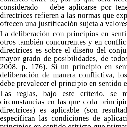
considerado
—
debe aplicarse por te
directrices refieren a las normas que exp
ofrecen una justificación sujeta a valore
La
deliberación con principios en senti
otros también concurrentes y en confli
directrices es sobre el diseño del conj
mayor grado de posibilidades, de todo
2008,
p.
176).
Si
un principio en sen
deliberación de manera conflictiva, lo
debe prevalecer el principio en sentido e
Las
reglas, bajo este criterio, se 
circunstancias en las que cada principi
directrices) es aplicable (son resul
ta
especifican las con
diciones
de aplicac
principios en sentido estricto que prima