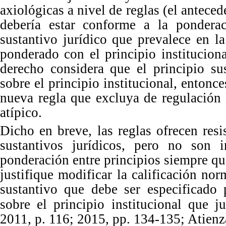
axiológicas a nivel de reglas (el antece
debería estar conforme a la ponderaci
sustantivo jurídico que prevalece en l
ponderado con el principio instituciona
derecho considera que el principio su
sobre el principio institucional, entonces
nueva regla que excluya de regulación l
atípico.
Dicho en breve, las reglas ofrecen resi
sustantivos jurídicos, pero no son i
ponderación entre principios siempre que
justifique modificar la calificación nor
sustantivo que debe ser especificado 
sobre el principio institucional que ju
2011,
p.
116; 2015, p
p.
13
4
-
1
35; Atien