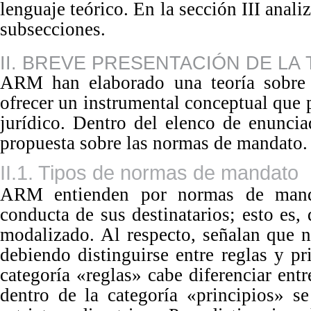
lenguaje teórico. En la sección III anali
subsecciones.
II. BREVE PRESENTACIÓN DE LA
ARM han elaborado una teoría sobre l
ofrecer un instrumental conceptual que
jurídico. Dentro del elenco de enuncia
propuesta sobre las normas de mandato.
II.1. Tipos de normas de mandato
ARM entienden por normas de manda
conducta de sus destinatarios; esto es
modalizado.
Al
respecto, señalan que 
debiendo distinguirse entre reglas y p
categoría
«
reglas
»
cabe diferenciar entr
dentro de la categoría
«
principios
»
se 