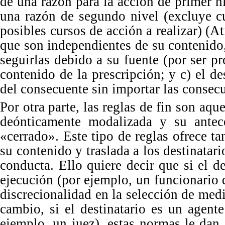
de una razón para la acción de primer n
una razón de segundo nivel (excluye cu
posibles cursos de acción a realizar) 
que son independientes de su contenido,
seguirlas debido a su fuente (por ser p
contenido de la prescri
pción; y
c) el de
del consecuente sin importar las consec
Por
otra parte, las reglas de fin son aq
deónticamente modalizada y su antec
«cerrado». Este ti
po
de reglas ofrece t
su contenido y traslada a los destinatar
conducta. Ello quiere decir que si el d
ejecución (por ejemplo, un funcionario 
discrecionalidad en la selección de med
cambio, si el destinatario es un agen
ejemplo, un juez), estas normas le dan 