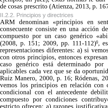
de cosas prescrito (Atienza, 2013,
p.
16
II.2.2. Principios y directrices
ARM denominan «principios en senti
consecuente consiste en una acción de
compuesto por un caso genérico «ab
(2008,
p.
151; 2009, p
p.
11
1
-
1
12)
, e
6
representaciones diferentes: a) si vemo
con otros principios, entonces expresan
caso genérico está determinado por 
aplicables cada vez que se da oportuni
Ruiz Manero, 2000,
p.
16; Ródenas, 2
vemos los principios en relación con 
condicional con el antecedente debil
compuesto por condiciones contribuy
estricto ofrecen: a) razones justificativ