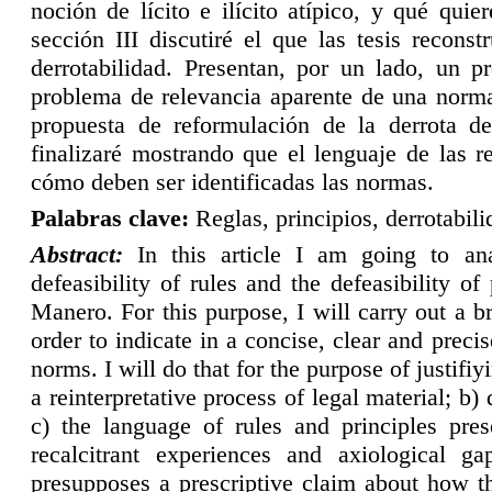
noción de lícito e ilícito atípico, y qué quie
sección III discutiré el que las tesis reco
derrotabilidad. Presentan, por un lado, un p
problema de relevancia aparente de una norma
propuesta de reformulación de la derrota de 
finalizaré mostrando que el lenguaje de las r
cómo deben ser identificadas las normas.
P
alabras clave:
Reglas, principios, derrotabil
A
bstract:
In this article I am going to ana
defeasibility of rules and the defeasibility 
Manero. For this purpose, I will carry out
a br
order to indicate in a concise, clear and preci
norms. I will do that for the purpose of justifiy
a reinterpretative process of legal material; b)
c) the language of rules and principles pre
recalcitrant experiences and axiological ga
presupposes a prescriptive claim about how th