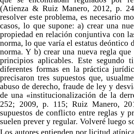
(Atienza & Ruiz Manero, 2012,
p.
24
resolver este problema, es necesario mod
casos, lo que supone: a) crear una nu
propiedad en relación conjuntiva con las
norma, lo que varía el estatus deóntico d
norma.
Y
b) crear una nueva regla que
principios aplicables. Este segundo ti
diferentes formas en la práctica jurídi
precisaron tres supuestos que, usualme
abuso de derecho, fraude de ley y desv
de una «instituciona
lización
de la derr
252; 2009,
p.
115; Ruiz Manero, 2
supuestos de conflicto entre reglas y p
suelen prever y regular. Volveré luego s
Los
autores entienden por licitud atípi