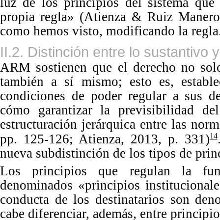
luz de los principios del sistema que 
propia regla» (Atienza & Ruiz Manero,
como hemos visto, modificando la regla
II.2. Distinción entre lo sustantivo y
ARM sostienen que el derecho no solo 
también a sí mismo; esto es, estable
condiciones de poder regular a sus de
cómo garantizar la previsibilidad de
estructuración jerárquica entre las nor
p
p.
12
5
-
1
26; Atienza, 2013,
p.
331)
14
nueva subdistinción de los tipos de pr
in
Los
principios que regulan la fun
denominados «principios institucionale
conducta de los destinatarios son den
cabe diferenciar, además, entre principio