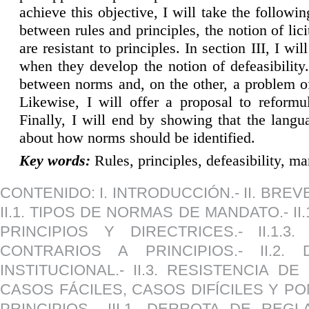
achieve this objective, I will take the following
between rules and principles, the notion of lici
are resistant to principles. In section III, I w
when they develop the notion of defeasibility
between norms and, on the other, a problem of
Likewise, I will offer a proposal to reformul
Finally, I will end by showing that the langu
about how norms should be identified.
K
ey words:
Rules, principles, defeasibility, m
CONTENIDO: I. INTRODUCCIÓN.- II. BRE
II.1. TIPOS DE NORMAS DE MANDATO.- II.
PRINCIPIOS Y DIRECTRICES.- II.1
CONTRARIOS A PRINCIPIOS.- II.2
INSTITUCIONAL.- II.3. RESISTENCIA DE
CASOS FÁCILES, CASOS DIFÍCILES Y PO
PRINCIPIOS.- III.1. DERROTA DE REG