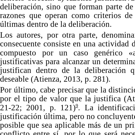
deliberación, sino que forman parte de
razones que operan como criterios de 
últimas dentro de la deli
beración.
Los
autores, por otra parte, denomi
consecuente consiste en una actividad 
compuesto por un caso genérico «a
justificativas para alcanzar un determin
justifican dentro de la deliberación
deseable (Atienza, 2013,
p.
281
).
Por
último, cabe precisar que la distinci
por el ti
po
de valor que la justifica 
2
1
-
2
2; 2001,
p.
121)
.
La
identifica
9
justificación última, pero no concluyent
posible que sea aplicable más de un pri
conflicto entre sí, por lo que será ne