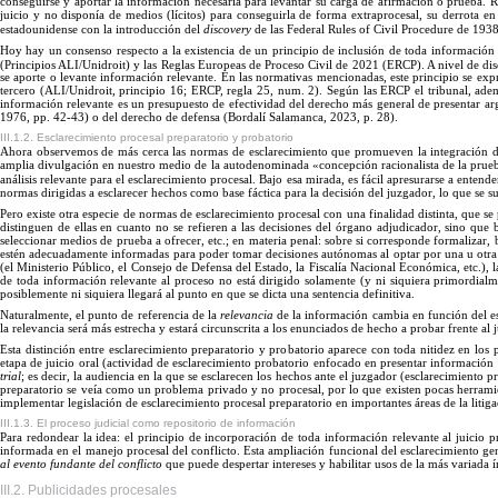
conseguirse y aportar la información necesaria para levantar
su carga
de afirmación o prueba. R
juicio y no disponía de medios (lícitos) para conseguirla de forma extraprocesal, su derrota e
estadounidense con la introducción del
discovery
de las Federal Rules of Civil Procedure de 1938
Hoy
hay un consenso respecto a la existencia de un principio de inclusión de toda información 
(Principios ALI/Unidroit) y las Reglas Europeas de Proceso Civil de 2021 (ERCP).
A
nivel de di
se aporte o levante información relevante.
En
las normativas mencionadas, este principio se exp
tercero (ALI/Unidroit, principio 16; ERCP, regla 25, num. 2). Según las ERCP el tribunal, ade
información relevante es un presupuesto de efectividad del derecho
más general
de presentar ar
1976, p
p.
4
2
-
4
3) o del
derecho
de defensa (Bordalí Salamanca, 2023
,
p.
28
).
III.1.2. Esclarecimiento procesal preparatorio y probatorio
Ahora observemos de más cerca las normas de esclarecimiento que promueven la integración de
amplia divulgación en nuestro medio de la autodenominada «concepción racionalista de la prue
análisis relevante para el esclarecimiento procesal. Bajo esa mirada, es fácil apresurarse a enten
normas dirigidas a esclarecer hechos como base fáctica para la decisión del juzgador, lo que se s
Pero existe otra especie de normas de esclarecimiento procesal con una finalidad distinta, que s
distinguen de ellas en cuanto no se refieren a las decisiones del órgano adjudicador, sino que bus
seleccionar medios de prueba a ofrecer, etc.; en materia penal: sobre si corresponde formalizar, bus
estén adecuadamente informadas para poder tomar decisiones autónomas al optar por una u otra 
(el Ministerio
P
úblico
, el Consejo de Defensa del Estado, la Fiscalía Nacional Económica, etc.),
de toda información relevante al proceso no está dirigido solamente (y ni siquiera primordialme
posiblemente ni siquiera llegará al punto en que se dicta una sentencia def
initiva.
Naturalmente, el punto de referencia de la
relevancia
de la información cambia en función del es
la relevancia será más estrecha y estará circunscrita a los enunciados de hecho a probar frente al
Esta distinción entre esclarecimiento preparatorio y probatorio aparece con toda nitidez en los
eta
pa
de juicio oral (actividad de esclarecimiento probatorio enfocado en presentar información 
trial
; es decir, la audiencia en la que se esclarecen los hechos ante el juzgador (esclarecimiento p
preparatorio se veía como un problema privado y no procesal, por lo que existen pocas herramient
implementar legislación de esclarecimiento procesal preparatorio en importantes áreas de la litig
III.1.3. El proceso judicial como repositorio de información
Para redondear la idea: el principio de incorporación de toda información relevante al juici
informada en el manejo procesal del conflicto. Esta ampliación funcional del esclarecimiento gen
al evento fundante del conflicto
que puede despertar intereses y habilitar usos de la más variada í
III.2. Publicidades procesales