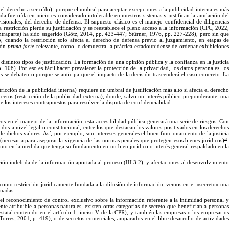
—
el derecho a ser oído), porque el umbral para aceptar excepciones a la publicidad interna es má
da fue oída en juicio es considerado intolerable en nuestros sistemas y justifican la anulación de
visionales, del derecho de defensa.
El
supuesto clásico es el manejo confidencial de diligencias
a restricción pierde su justificación y se reestablece el pleno acceso a la información (CPC, 2022
ntraparte) ha sido sugerido (Götz, 2014, p
p.
42
3
-
4
47; Stürner, 1976, p
p.
22
7
-
2
28), pero sin qu
, cuando la restricción solo afecta el derecho de defensa previo al juzgamiento, en etapas d
ción
prima facie
relevante, como lo demuestra la práctica estadounidense de ordenar exhibicione
distintos tipos de justificación.
La
formación de una opinión p
ública
y la confianza en la justici
p.
108).
Por
eso es fácil hacer prevalecer la protección de la privacidad, los datos personales, lo
os se debaten o porque se antici
pa
que el impacto de la decisión trascenderá el caso concreto.
L
ricción de la publicidad interna) requiere un umbral de justificación más alto si afecta el derecho
ceros (restricción de la publicidad externa), donde, salvo un interés público preponderante, una
 los intereses contrapuestos para resolver la disputa de confidencialidad.
os en el manejo de la información, esta accesibilidad pública generará una serie de riesgos.
Co
dos a nivel legal o constitucional, entre los que destacan los valores positivados en los derecho
de dichos valores. Así, por ejemplo, son intereses generales el buen funcionamiento de la justicia
18
a (necesaria para asegurar la vigencia de las normas penales que protegen esos bienes jurídicos)
.
gítimo en la medida que tenga su fundamento en un bien jurídico o interés general respaldado en l
ación indebida de la información aportada al proceso (III.3.2), y afectaciones al desenvolvimiento
como restricción jurídicamente fundada a la difusión de información, vemos en el «secreto
»
un
nadas.
el reconocimiento de control exclusivo sobre la información referente a la intimidad personal 
te atribuible a personas naturales, existen otras categorías de secreto que benefician a persona
tatal contenido en el art
í
culo
1, inciso
V
de la CPR); y también las empresas o los empresario
Torres, 2001,
p.
419), o de secretos comerciales, amparados en el libre desarrollo de actividade