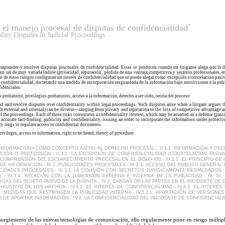
a el manejo procesal de disputas de confidencialidad
*
ity Disputes in Judicial Proceedings
omprender y resolver disputas procesales de confidencialidad. Estas se producen cuando un litigante alega que la di
en ser de muy variada índole (privacidad, reputación, pérdida de una ventaja competitiva y secretos profesionales, ent
o de estos riesgos configuran un interés de confidencialidad que se puede alegar como excepción (constelación pasiva)
y confidencialidad, decretando una medida de incorporación resguardada de la información bajo restricciones a la pub
idenciales.
o probatorio, privilegios probatorios, acceso a la información, derecho a ser oído, teoría del proceso
and and resolve disputes over confidentiality within legal proceedings. Such disputes arise when a litigant argues t
both external and internal) can be diverse—ranging from privacy and reputation to the loss of competitive advantage 
 the proceedings. Each of these risks constitutes a confidentiality interest, which may be asserted as a defense (passi
f accurate fact-finding, publicity and confidentiality, issuing an order to incorporate the information under protec
y rings to regulate access to confidential documents.
rivileges, access to information, right to be heard, theory of procedure
 «INFORMACIÓN» COMO CONCEPTO AJENO AL DERECHO PROCESAL.- II.1.1. INFORMACIÓN Y DECIS
ÓN O PRETENSIÓN.- II.3.1. LA EXCEPCIÓN DE CONFIDEN-CIALIDAD (CONSTELACIÓN PASIVA).-
A COMPRENSIÓN DEL ESCLARECIMIENTO PROCESAL EN EL SIGLO XXI.- III.1.1. EL PRINCIPIO 
E INFORMACIÓN.- III.2. PUBLICIDADES PROCESALES.- III.2.1. ACCESO DEL PÚBLICO GENERAL 
ICIDADES PROCESALES.- III.3.1. LA COLISIÓN CON SECRETOS JURÍDICAMENTE RESPALDADOS.-
.- III.3.4. RELACIÓN CON LA DIMENSIÓN EXTERNA E INTERNA DE LA PUBLICIDAD.- IV. E
ARGAS DEL SUJETO PASIVO DE LA DISPUTA.- IV.2. CARGAS DE LAS PARTES EN EL INCIDENTE DE 
AUSTIVO DE LOS HECHOS.- IV.4.2. EL INTERÉS DE CONFIDENCIALIDAD.- IV.4.3. EL INTERÉS
 MEDIDAS QUE RESTRINGEN LA PUBLICIDAD INTERNA.- IV.5.2.1. APORTACIÓN DE VERSIONES ED
R DE APORTAR INFORMACIÓN.- IV.6. LA CONFIDENCIALIDAD DEL INCIDENTE DE CONFIDENCIALI
surgimiento de las nuevas tecnologías de comunicación, ello regularmente pone en riesgo múltipl