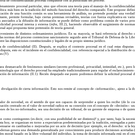
eoría de confidencialidad procesal compatible con la publicidad del
proceso.
rdenamiento procesal particular, sino que ofrecen una teoría para el manejo de la confidencialida
ubica
más bien en la tradición del método funcional del derecho comparado
. Este propone defin
ficación de una función común es una herramienta de análisis, no pretende postular una verdad
tante, permite formular, bajo ciertas premisas revisables, teorías con fuerza explicativa en va
sgos asociados a la difusión de información se puede definir como problema común de varios pro
blicidad procesal interna y externa (
infra
, III.2), haciendo observable el surgimiento de norm
cesal aquí propuesta tiene pretensión de teoría
general.
ovenientes de distintos ordenamientos jurídicos.
En
su mayoría, se hará referencia al derecho 
las normas del proceso contencioso sancionatorio seguido ante el Tribunal de Defensa de la Lib
entre las disposiciones constitucionales y legales de su propio sistema
jurídico.
ta de confidencialidad (II). Después, se explica el contexto procesal en el cual estas disputas
disputa, esto es: el incidente en el confidencialidad, con referencia especial a la distribución de 
es (V).
ara desmarcarlo de fenómenos similares (secreto profesional, privacidad, intimidad, etc.), pero lo
erminología que el derecho procesal ha empleado tradicionalmente para regular el esclarecimiento
ación de información (II.1). Recién despejado ese punto podremos definir la solicitud procesal 
la divulgación de cierta información. Esto nos remite al concepto de «información
»,
ajeno a la do
lor de novedad, en el sentido de que son capaces de sorprender a quien los recibe (de lo con
mación centrado en el valor de novedad radica en su conexión con el concepto de «decisión
»:
una
iones de los no-informados, sea una decisión de un tribunal, de un gerente de empresa o de quie
3
an como contingentes (es decir, con una posibilidad de ser distintos)
y, por tanto, bajo la neces
ta hoy, se organizan en torno a expectativas predeterminadas por la tradición, entregadas a p
a pensarse en cambiarlas o mejorarlas por un acto de decisión (por ejemplo, en el derecho: si la le
odernas genera una demanda generalizada por conocimiento para producir decisiones acertadas (
den moral basado en la libre voluntad del individuo, la toma de decisión informada está en el cen