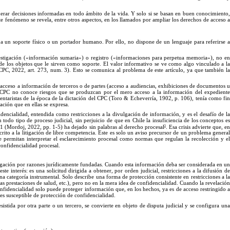
nerar decisiones informadas en todo ámbito de la vida.
Y
solo si se basan en buen conocimiento
te fenómeno se revela, entre otros aspectos, en los llamados por ampliar los derechos de acceso 
 a un soporte físico o un portador humano.
Por
ello, no dispone de un lenguaje para referirse 
estigación («información sumaria
»)
o registro («informaciones para perpetua memoria
»)
, no e
e los objetos que le sirven como soporte.
El
valor informativo se ve como algo vinculado a l
CPC, 2022, art. 273, num. 3). Esto se comunica al problema de este artí
culo
, ya que también l
acceso a información de terceros o de partes (acceso a audiencias, exhibiciones de documentos 
CPC no conoce riesgos que se produzcan por el mero acceso a la información del expedient
entaristas de la época de la dictación del CPC (Toro & Echeverría, 1902,
p.
106), tenía como fi
ación que en ellas se
expresa.
dencialidad, entendida como restricciones a la divulgación de información, y es el desafío de la
todo tipo de proceso judicial, sin perjuicio de que en Chile la insuficiencia de los conceptos es
5
211 (Mordoj, 2022, pp. 1-5) ha dejado sin palabras al derecho procesal
. Esa crisis advierte que, en
ito a la litigación de libre competencia. Este es solo un aviso precursor de un problema general
ue permitan interpretar el esclarecimiento procesal como normas que regulan la recolección y el
 confidencialidad procesal.
ulgación por razones jurídicamente fundadas. Cuando esta información deba ser considerada en un
este interés: es una solicitud dirigida a obtener, por orden judicial, restricciones a la difusión d
na categoría instrumental. Solo describe una forma de protección consistente en restricciones a l
s prestaciones de salud, etc.), pero no en la mera idea de confidencialidad. Cuando la revelación
nfidencialidad solo puede proteger información que, en los hechos, ya es de acceso restringido a
 es susceptible de protección de confiden
cialidad.
 resistida por otra parte o un tercero, se convierte en objeto de disputa judicial y se configura un