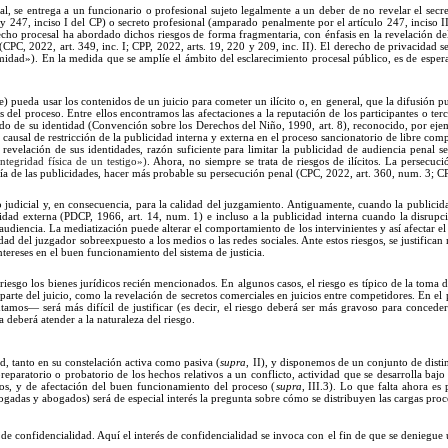
al, se entrega a un funcionario o profesional sujeto legalmente a un deber de no revelar el secre
y 247, inciso
I
del CP) o secreto profesional (amparado penalmente por el art
í
culo
247, inciso I
erecho procesal ha abordado dichos riesgos de forma fragmentaria, con
énfasis
en la revelación de
(CPC, 2022, art. 349, inc. I; CPP, 2022, arts. 19, 220 y 209, inc. II).
El
derecho de privacidad se
imidad
»)
.
En
la medida que se ampl
í
e el ámbito del esclarecimiento procesal público, es de espe
e) pueda usar los contenidos de un juicio para cometer un ilícito o, en general, que la difusión 
s del proceso. Entre ellos encontramos las afectaciones a la reputación de los participantes o te
uardo de su identidad (Convención sobre los Derechos del Niño, 1990, art. 8), reconocido, por ejem
 causal de restricción de la publicidad interna y externa en el proceso sancionatorio de libre com
revelación de sus identidades, razón suficiente para limitar la publicidad de audiencia penal se
integridad física de un testigo
»)
. Ahora, no siempre se trata de riesgos de ilícitos.
La
persecuci
vía de las publicidades, hacer más probable su persecución penal (CP
C,
2022
,
art. 360, num.
3; C
 judicial y, en consecuencia, para la calidad del juzgamiento. Antiguamente, cuando la publicidad 
idad externa (PDCP, 1966, art. 14, num. 1) e incluso a la publicidad interna cuando la disrupci
 audiencia.
La
mediatización puede alterar el comportamiento de los intervinientes
y así afectar
el
 del juzgador sobreexpuesto a los medios o las redes sociales. Ante estos riesgos, se justifican m
intereses en el buen funcionamiento del sistema de
justicia.
riesgo los bienes jurídicos recién mencionados.
En
algunos casos, el riesgo es típico de la toma
parte del juicio, como la revelación de secretos comerciales en juicios entre competidores.
En
el
ntamos
—
será más difícil de justificar (es decir, el riesgo deberá ser más gravoso para conced
a deberá atender a la naturaleza de
l riesgo.
d, tanto en su constelación activa como pasiva (
supra
, II), y disponemos de un conjunto de disti
reparatorio o probatorio de los hechos relativos a un conflicto, actividad que se desarrolla ba
pios, y de afectación del buen funcionamiento del proceso (
supra
, III.3). Lo que falta ahora e
bogadas y abogados) será de especial interés la pregunta sobre cómo se distribuyen las cargas pro
e confidencialidad. Aquí el interés de confidencialidad se invoca con el fin de que se deniegue 