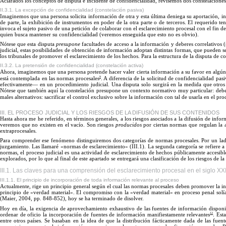
Aclarados los conceptos de disputa e incidente de confidencialidad, revisemos dos constelaciones 
II.3.1. La excepción de confidencialidad (constelación pasiva)
Imaginemos que una persona solicita información de otra y esta última deniega su aportación, i
de parte, la exhibición de instrumentos en poder de la otra parte o de terceros.
El
requerido ten
invoca el sujeto pasivo de una petición de colaborar con el esclarecimiento procesal con el fin d
quien busca mantener su confidencialidad (veremos enseguida que esto no e
s obvio).
Nótese que esta disputa
presupone
facultades de acceso a la información y deberes correlativos 
judicial, estas posibilidades de obtención de información adoptan distintas formas, que pueden se
los tribunales de promover el esclarecimiento de los hechos. Para la estructura de la disputa de co
II.3.2. La pretensión de confidencialidad (constelación activa)
Ahora, imaginemos que una persona pretende hacer valer cierta información a su favor en algún pr
9
está contemplada en las normas procesales
. A diferencia de la solicitud de confidencialidad pas
efectivamente— en un procedimiento judicial. Una disputa solo surgirá en la medida que otros 
Nótese que también aquí la constelación presupone un contexto normativo muy particular: debe ex
males alternativos: sacrificar el control exclusivo sobre la información con tal de usarla en el 
III. EL PROCESO JUDICIAL Y LOS RIESGOS DE LA DIFUSIÓN DE SUS CONTENIDOS
Hasta ahora me he referido, en
términos
generales, a los riesgos asociados a la difusión de infor
veremos que no existen en el vacío.
Son
riesgos
producidos
por ciertas normas que regulan la 
extrapro
cesales.
Para comprender ese fenómeno distinguiremos dos categorías de normas procesales. Por un lado,
juzgamiento. Las llamaré «normas de esclarecimiento
»
(III.1). La segunda categoría se refiere 
normas, el proceso judicial es una actividad de esclarecimiento de hechos públicamente accesible
explorados, por lo que al final de este apartado se entregará una clasificación de los riesgos de la
III.1. Las claves para una comprensión del esclarecimiento procesal en el siglo XX
III.1.1. El principio de incorporación de toda información relevante al proceso
Actualmente, rige un principio general según el cual las normas procesales deben promover la in
principio de «verdad material
».
El
compromiso con la «verdad material
»
en proceso penal solí
(Maier, 2004, p
p.
84
8
-
8
52), hoy se ha terminado de d
isolver.
Hoy
en día, la exigencia de aprovechamiento exhaustivo de las fuentes de información disponi
12
ordenar de oficio la incorporación de fuentes de información manifiestamente relevantes
. Est
entre otros países.
Se
basaban en la idea de que la distribución fácticamente dada de las fuente