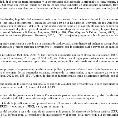
idad.
Si
el proceso fuera hermético y la información solo accesible al tribunal y, si conveniente, 
guna. Sabemos que esto no puede ser así en los procesos judiciales en democracias modernas.
Ha
dad procesal
»
a aquellas que ordenan accesibilidad y difusión del contenido del proceso. Según e
ovisuales, la publicidad externa consistía en dar acceso físico a la sala de juicio para que lo
 a «ser oída
públicamente»
, según los artí
culo
s 10 de la Declaración Universal de los Derecho
emuestra el artí
culo
9 del COT, la publicidad externa también es concebible con independenci
ecientemente el público general no sabía leer. Incluso después de la alfabetización, los problema
oral (Bordalí Salamanca & Hunter Ampuero, 2013,
p.
164; Pérez-Ragone & Palomo Vélez, 2009,
p
ej
ó
de ser inocua (Guerrero Guerrero, 2020,
p.
36), arrojando preguntas sobre la protección d
esponde amplificarla a través de la transmisión audiovisual, difundiendo así imágenes susceptible
tribunales y jueces busquen activamente el contacto con la sociedad civil a través de los medio
 de jurisdicción (Schilken, 2003,
§
159), protege a las partes contra el abuso judicial (Jacob, 1987
norma (Kindhäuser, 2013, p
p.
112
2
-
1
123), etc. Este no es el lugar para ordenar ese cúmulo d
o democrático, en cuanto exige cultivar una opinión pública informada sobre el quehacer de la
ra proteger a las partes contra arbitrariedad judicial y prevenir afectaciones a la independencia 
el ejercicio de las potestades estatales, incluyendo la jurisdicción, lo que requiere ya no sol
(Jahn, 2021, p
p.
15
8
-
1
59).
A
nivel de derechos fundamentales, suele relacionarse también con e
publicidad de la audiencia principal o se extiende a audiencias preparatorias, o si es apropiada l
ciones del artí
culo
14, numeral 1 d
el PDCP).
 acceso de las partes a toda información relevante para un ejercicio autónomo y efectivo de su
 decisión judicial (o su equivalente jurisdiccional) y para sus asesores
legales.
rcicio de la jurisdicción como potestad estatal.
El
acceso a toda esta información potencialment
; DUDH,
١٩٤٨
, art.
١٠
; PDCP,
١٩٦٦
, art.
١٤
,
num.
١
).
anar del derecho a ser oído, sino de un aspecto más general del derecho de defensa jurídica (CPR,
 de la defensa penal al expediente de investigación y el acceso de la parte civil a la información