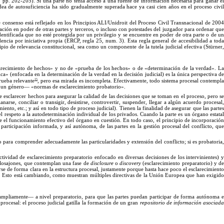
, p
p.
20
2
-
2
05).
Si
una parte no tenía acceso a una fuente de información necesaria para ganar e
ea de autosuficiencia ha sido gradualmente superada hace ya casi cien años en el proceso civil
te consenso está reflejado en los Principios ALI/Unidroit del Proceso Civil Transnacional de 200
ión en poder de otras partes y terceros, o incluso con potestades del juzgador para ordenar qu
entificada que no est
é
protegida por un privilegio y se encuentre en poder de otra parte o de u
encia por iniciativa propia (ERCP, regla 25, num. 3). Esta regla
general
de accesibilidad a tod
ipio de relevancia constitucional, sea como un compo
nente de
la tutela judicial efectiva (Stürner
arecimiento de hechos
»
y no de «prueba de los hechos
»
o de «determinación de la verdad
».
L
ica
»
(enfocada en la determinación de la verdad en la decisión judicial) es la única perspectiva d
15
rueba relevante
, pero esa mirada es incompleta. Efectivamente, todo sistema procesal contempl
e un género
—
«normas de esclarecimiento prob
atorio
».
 esclarecer hechos para asegurar la calidad de las decisiones que se toman en el proceso, pero s
narse, conciliar o transigir, desistirse, controvertir, suspender, llegar a algún acuerdo procesal,
iento, etc.; y así en todo ti
po
de proceso judicial). Tienen la finalidad de asegurar que las parte
el respeto a la autodeterminación individual de los privados. Cuando la parte es un
órgano estata
te el funcionamiento efectivo del órgano en cuestión.
En
todo caso, el principio de incorporació
participación informada, y así autónoma, de las partes en la gestión procesal del conflicto, que
rio para comprender adecuadamente las particularidades y extensión del conflicto; si es probatoria
ctividad de esclarecimiento preparatorio enfocado en diversas decisiones de los intervinientes) 
nglosajones, que contemplan una fase de
disclosure
o
discovery
(esclarecimiento preparatorio) y d
jarse de forma clara en la estructura procesal, justamente porque hasta hace poco el esclarecimient
 Esto está cambiando, como muestran múltiples directivas de la Unión Europea que han exigid
ampliamente— a nivel preparatorio, para que las partes puedan participar de forma autónoma e
procesal: el proceso judicial gatilla la formación de un gran
repositorio de información asociad