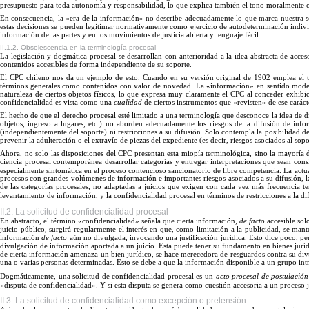
presupuesto para toda autonomía y responsabilidad, lo que explica también el tono moralmente c
En
consecuencia, la «era de la información
»
no describe adecuadamente lo que marca nuestra so
estas decisiones se pueden legitimar normativamente como ejercicio de autodeterminación indivi
información de las partes y en los movimientos de justicia abierta y lengua
je fácil.
II.1.2. Obsolescencia en la terminología procesal
La
legislación y dogmática procesal se desarrollan con anterioridad a la idea abstracta de acce
contenidos accesibles de forma independiente de su
soporte.
El
CPC chileno nos da un ejemplo de esto. Cuando en su versión original de 1902 emplea el 
términos generales como contenidos con valor de novedad.
La
«información
»
en sentido mode
naturaleza de ciertos objetos físicos, lo que expresa muy claramente el CPC al conceder exhibi
confidencialidad es vista como una
cualidad
de ciertos instrumentos que «revisten
»
de ese caráct
El
hecho de que el derecho procesal est
é
limitado a una terminología que desconoce la idea de d
objetos, ingreso a lugares, etc.) no aborden adecuadamente los riesgos de la difusión de info
(independientemente del soporte) ni restricciones a su difusión. Solo contempla la posibilidad d
prevenir la adulteración o el extravío de piezas del expediente (es decir, riesgos asociados al sop
Ahora, no solo las disposiciones del CPC presentan esta miopía terminológica, sino la mayoría d
ciencia procesal contemporánea desarrollar categorías y entregar interpretaciones que sean consis
especialmente sintomática en el proceso contencioso sancionatorio de libre competencia. La actua
procesos con grandes volúmenes de información e importantes riesgos asociados a su difusión, la
de las categorías procesales, no adaptadas a juicios que exigen con cada vez más frecuencia te
levantamiento de información, y la confidencialidad procesal en términos de restricciones a la d
II.2. La solicitud de confidencialidad procesal
En
abstracto, el término
«
confidencialidad
»
señala que cierta información,
de facto
accesible sol
juicio público, surgirá regularmente el interés en que, como limitación a la publicidad, se man
información
de facto
aún no divulgada
, invocando una justificación jurídica. Esto dice poco, p
divulgación de información aportada a un juicio. Esta puede tener su fundamento en bienes jurídi
de cierta información amenaza un bien jurídico, se hace merecedora de resguardos contra su divu
una o varias personas determinadas. Esto se debe a que la información disponible a un gru
po
int
Dogmáticamente, una solicitud de confidencialidad procesal es un
acto procesal de postulació
«disputa de confidencialidad
».
Y si esta disputa se genera como cuestión accesoria a un proceso j
II.3. La solicitud de confidencialidad como excepción o pretensión