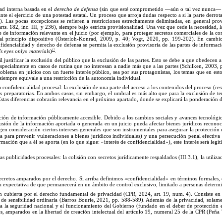
ad interna basada en el
derecho de defensa
(sin que esté comprometido —aún o tal vez nunca
te el ejercicio de una potestad estatal.
Un
proceso que arroja dudas respecto a si la parte derrota
c).
Las
pocas excepciones se refieren a restricciones estrechamente delimitadas, en general pro
rts. 182, inc. III, y 236), siempre bajo estricta provisionalidad.
Una
vez que cede la necesidad, l
 de información relevante en el juicio (por ejemplo, para proteger secretos comerciales de la co
, al principio dispositivo (Osterloh-Konrad, 2009,
p.
40; Vogt, 2020, p
p.
19
9
-
2
02).
En
cambio
onfidencialidad y derecho de defensa se permita la exclusión provisoria de las partes de informa
17
’s eyes only
»
mate
rials
)
.
 justificar la exclusión del público que la exclusión de las partes. Esto se debe a que obedecen a 
especialmente en casos de rutina que no interesan a nadie más que a las partes (Schilken, 2003,
roblema en juicios con un fuerte interés público, sea por sus protagonistas, los temas que en est
e siempre equivale a una restricción de la autonomía in
dividual.
confidencialidad procesal: la exclusión de una parte del acceso a los contenidos del proceso (rest
s preparatorias. En ambos casos, sin embargo, el umbral es más alto que para la exclusión de ter
Estas diferencias cobrarán relevancia en el próximo apartado, donde se explicará la ponderación de
cción de información
públicamente accesible
. Debido a los cambios sociales y avances tecnológic
fusión de la información aportada o generada en un juicio pueda afectar bienes jurídicos reconoci
igen consideración ciertos intereses generales que son instrumentales para asegurar la protección 
aria para prevenir vulneraciones a bienes jurídicos individuales) y una persecución penal efectiv
rmación que a él se aporta (en lo que sigue: «interés de confidencialidad
»)
, este interés será le
 publicidades procesales: la colisión con secretos jurídicamente respaldados (III.3.1), la utiliz
secretos amparados por el derecho.
Si
arriba definimos «confidencialidad
»
en términos formales, 
a expectativa de que permanecerá en un ámbito de control exclusivo, limitado a personas deter
mi
n cubierta por el derecho fundamental de privacidad (CPR, 2024, art. 19, num. 4). Consiste en 
 de sensibilidad ordinaria (Barros Bourie, 2021, p
p.
58
8
-
5
89). Además de la privacidad, solamen
ara la seguridad nacional y el funcionamiento del Gobierno (fundado en el deber de protección es
, amparados en la libertad de creación intelectual del artí
culo
19, numeral 25 de la CPR (Peña 