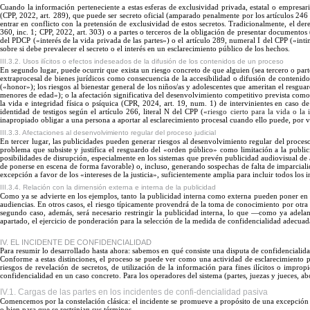
Cuando la información perteneciente a estas esferas de exclusividad privada, estatal o empresari
(CPP, 2022, art. 289), que puede ser secreto oficial (amparado penalmente por los art
í
culo
s
246 
entrar en conflicto con la pretensión de exclusividad de estos secretos. Tradicionalmente, el d
360, inc. 1; CPP, 2022, art. 303) o a partes o terceros de la obligación de presentar documentos 
del PDCP («interés de la vida privada de las partes
»)
o el art
í
culo
289, numeral
I
del CPP («int
sobre si debe prevalecer el secreto o el interés en un esclarecimiento público de lo
s hechos.
III.3.2. Usos ilícitos o efectos indeseados de la difusión de los contenidos de un proceso
En
segundo lugar, puede ocurrir que exista un riesgo concreto de que alguien (sea tercero o part
extraprocesal de bienes jurídicos como consecu
encia de
la accesibilidad o difusión de contenido
(«honor
»)
; los riesgos al bienestar general de los niños/as y adolescentes que ameritan el resg
menores de edad
»)
; o la afectación significativa del desenvolvimiento competitivo prevista como
la vida e integridad
física o
psíquica (CPR, 2024, art. 19, num. 1) de intervinientes en caso de 
identidad de testigos según el artí
culo
266, literal
N
del CPP («
riesgo cierto para la vida o la 
inapropiado obligar a una persona a aportar al esclarecimiento procesal cuando ello puede, por 
III.3.3. Afectaciones al desenvolvimiento regular del proceso judicial
En
tercer lugar, las publicidades pueden generar riesgos al desenvolvimiento regular del proceso
problema que subsiste y justifica el resguardo del «orden público
»
como limitaci
ón
a la public
posibilidades de disrupción, especialmente en los sistemas que prevén publicidad audiovisual de
de ponerse en escena de forma favorable) o, incluso, generando sospechas de falta de imparcialidad
excepción a favor de los «intereses de la justicia
»,
suficientemente amplia para incluir todos los 
III.3.4. Relación con la dimensión externa e interna de la publicidad
Como ya se advierte en los ejemplos, tanto la publicidad interna como externa pueden poner en 
audiencias.
En
otros casos, el riesgo típicamente provendrá de la toma de conocimiento por otra 
segundo caso, además, será necesario restringir la publicidad interna, lo que —como ya adela
apartado, el ejercicio de ponderación para la selección de la medida de confidencialidad adecuad
IV. EL INCIDENTE DE CONFIDENCIALIDAD
Para resumir lo desarrollado hasta ahora: sabemos en qué consiste una disputa de confidencialida
Conforme a estas distinciones, el proceso se puede ver como una actividad de esclarecimiento p
riesgos de revelación de secretos, de utilización de la información para fines ilícitos o impro
confidencialidad en un caso concreto. Para los operadores del sistema (partes, juezas y jueces, a
IV.1. Cargas de las partes en los incidentes de confi-dencialidad pasiva
Comencemos por la constelación clásica: el incidente se promueve a propósito de una excepción d
o bien para que se restrinjan sus
términos.