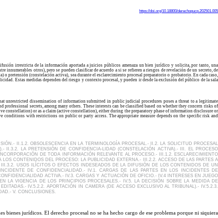
https://doi.org/10.18800/derechopucp.202501.005
fusión irrestricta de la información aportada a juicios públicos amenaza un bien jurídico y solicita, por tanto, un
re innumerables otros), pero se pueden clasificar de acuerdo a si se refieren a riesgos de revelación de un secreto, de
 o pretensión (constelación activa), sea durante el esclarecimiento procesal preparatorio o probatorio. En cada caso,
licidad. Estas medidas dependen del riesgo y contexto procesal, y pueden ir desde la exclusión del público de la sala
hat unrestricted dissemination of information submitted in public judicial procedures poses a threat to a legitimate
and professional secrets, among many others. These interests can be classified based on whether they concern risks of
ve constellation) or as a claim (active constellation), either during the preparatory phase of information disclosure or
tive conditions with restrictions on public or party access. The appropriate measure depends on the specific risk and
IÓN.- II.1.2. OBSOLESCENCIA EN LA TERMINOLOGÍA PROCESAL.- II.2. LA SOLICITUD PROCESAL
 II.3.2. LA PRETENSIÓN DE CONFIDENCIA-LIDAD (CONSTELACIÓN ACTIVA).- III. EL PROCESO
DE INCORPORACIÓN DE TODA INFORMACIÓN RELEVANTE AL PROCESO.- III.1.2. ESCLARECIMIENTO
A LOS CONTENIDOS DEL PROCESO: LA PUBLICIDAD EXTERNA.- III.2.2. ACCESO DE LAS PARTES A
 III.3.2. USOS ILÍCITOS O EFECTOS INDESEADOS DE LA DIFUSIÓN DE LOS CONTENIDOS DE UN
L INCIDENTE DE CONFIDENCIALIDAD.- IV.1. CARGAS DE LAS PARTES EN LOS INCIDENTES DE
CONFIDENCIALIDAD ACTIVA.- IV.3. CARGAS Y ACTUACIÓN DE OFICIO.- IV.4 INTERESES EN JUEGO
 EN LA VIGENCIA DE LOS PRINCIPIOS PROCESALES.- IV.5. LA DECISIÓN SOBRE LA MEDIDA DE
ITADAS.- IV.5.2.2. APORTACIÓN IN CAMERA (DE ACCESO EXCLUSIVO AL TRIBUNAL).- IV.5.2.3.
DAD.- V. CONCLUSIONES.
es bienes jurídicos.
El
derecho procesal no se ha hecho cargo de ese problema porque ni siquier