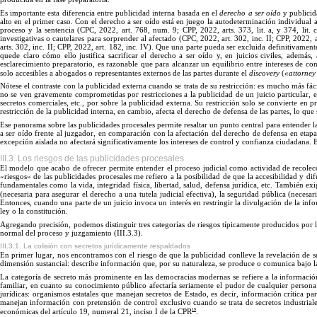
Es
importante esta diferencia entre publicidad interna basada en el
derecho a ser oído
y publicid
alto en el primer caso.
Con
el derecho a ser oído está en juego la autodeterminación individual an
proceso y la sentencia (CPC, 2022, art. 768, num. 9; CPP, 2022, arts. 373, lit. a, y 374, lit. 
investigativas o cautelares para sorprender al afectado (CPC, 2022, art. 302, inc. II; CPP, 2022, a
arts. 302, inc. II; CPP, 2022, art. 182, inc. IV).
Que
una parte pueda ser excluida definitivamente
quede claro cómo ello justifica sacrificar el derecho a ser oído y, en juicios civiles, además
esclarecimiento preparatorio, es razonable que para alcanzar un equilibrio entre intereses de c
solo accesibles a abogados o representantes externos de las partes durante el
discovery
(
«
attorney
Nótese el contraste con la publicidad externa cuando se trata de su restricción: es mucho más fácil
no se ven gravemente comprometidas por restricciones a la publicidad de un juicio particular, 
secretos comerciales, etc., por sobre la publicidad externa.
Su
restricción solo se convierte en p
restricción de la publicidad interna, en cambio, afecta el derecho de defensa de las partes, lo qu
Ese panorama sobre las publicidades procesales permite resaltar un punto central para entender la 
a ser oído frente al juzgador, en comparación con la afectación del derecho de defensa en etapa
excepción aislada no afectará significativamente los intereses de control y confianza ciudadana. 
III.3. Los riesgos de las publicidades procesales
El
modelo que acabo de ofrecer permite entender el proceso judicial como actividad de recole
«riesgos
»
de las publicidades procesales me refiero a la posibilidad de que la accesibilidad y di
fundamentales como la vida, integridad física, libertad, salud, defensa jurídica, etc. También ex
(necesaria para asegurar el derecho a una tutela judicial efectiva), la seguridad pública (neces
Entonces, cuando una parte de un juicio invoca un interés en restringir la divulgación de la info
ley o la cons
titución.
Agregando precisión, podemos distinguir tres categorías de riesgos típicamente producidos por las
normal del proceso y juzgamiento (I
II.
3
.
3
).
III.3.1. La colisión con secretos jurídicamente respaldados
En
primer lugar, nos encontramos con el riesgo de que la publicidad conlleve la revelación de 
dimensión sustancial: describe información que, por su naturaleza, se produce o comunica bajo l
La
categoría de secreto más prominente en las democracias modernas se refiere a la informació
familiar, en cuanto su conocimiento público afectaría seriamente el pudor de cualquier persona
jurídicas: organismos estatales que manejan secretos de Estado, es decir, información crítica p
manejan información con pretensión de control exclusivo cuando se trata de secretos industriales
19
económicas del artí
culo
19, numeral 21, inciso
I
de
la CPR
.