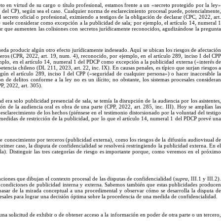
to en virtud de su cargo o título profesional, estamos frente a un «secreto protegido por la ley
»
I del CP), según sea el caso. Cualquier norma de esclarecimiento procesal puede, potencialmente
l secreto oficial o profesional, eximiendo a testigos de la obligación de declarar (CPC, 2022, art
 suele considerar como excepción a la publicidad de sala; por ejemplo, el art
í
culo
14, numeral 
rar que aumenten las colisiones con secretos jurídicamente reconocidos, agudizándose la pregunt
pueda producir algún otro efecto jurídicamente indeseado. Aquí se ubican los riesgos de afectació
rceros (CPR, 2022, art. 19, num. 4), reconocido, por ejemplo, en el art
í
culo
289, inciso
I
del CP
plo, en el art
í
culo
14, numeral 1 del PDCP como excepción a la publicidad externa («interés d
petencia chileno (DL 211, 2023, art. 22, inc. IX).
En
causas penales, es típico que surjan riesgos a
gún el artí
culo
289, inciso
I
del CPP («seguridad de cualquier persona
»)
o hacer inaccesible l
ón de delitos conforme a la ley no es un ilícito; no obstante, los sistemas procesales considera
PP, 2022, ar
t.
305
).
era solo publicidad presencial de sala, se temía la disrupción de la audiencia por los asistentes
ón de la audiencia oral es obra de una parte (CPP, 2022, art. 285, inc. III).
Hoy
se amplían la
 esclarecimiento de los hechos (piénsese en el testimonio distorsionado por la voluntad del testig
edidas de restricción de la publicidad, por lo que el art
í
culo
14, numeral 1 del PDCP prevé un
 de conocimiento por terceros (publicidad externa), como los riesgos de la difusión audiovisual d
 primer caso, la disputa de confidencialidad se resolverá restringiendo la publicidad externa.
En
e
erla). Distinguir las tres categorías de riesgo es importante porque, como veremos en el próxim
nciones que dibujan el contexto procesal de las disputas de confidencialidad (
supra
, III.1 y III.2)
jo condiciones de publicidad interna y externa. Sabemos también que estas publicidades producen
s pasar de la mirada conceptual a una procedimental y observar cómo se desarrolla la disputa d
cesales para lograr una decisión
óptima
sobre la procedencia de una medida de confidencialidad.
una s
olicitud
de exhibir o de obtener acceso a la información en poder de otra parte o un tercero,