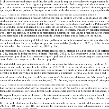
Si
el derecho procesal exige posibilidades cada vez más amplias de recolección y generación de 
las partes (como ocurría en algunos procesos premodernos), habría seguridad de que solo se 
principios constitucionales que exigen que los contenidos de un proceso judicial circulen; que 
ti
po
de justificación podemos distinguir normas de publicidad externa, de terceros y de publicid
III.2.1. Acceso del público general a los contenidos del proceso: la publicidad externa
Las
normas de
publicidad procesal externa
otorgan al
público general
la posibilidad de infor
16
ciudadanos puedan presenciar audiencias orales
.
Es
esta la publicidad que tenían en mente lo
Humanos (DUDH), 14, numeral 1 del Pacto Internacional de los Derechos Civiles y Políticos (
de la oralidad, como publicidad de los «actos de los tribunales
».
No
obstante, en juicios escrit
prácticos asociados al examen de un expediente de papel (horarios, traslados y consulta presen
368). Hoy, en cambio, en tiempos de tramitación electrónica, esos límites prácticos fueron supr
datos personales y la explotación comercial de la base de datos que se forma en los
juicios.
Esta nueva relevancia de la publicidad de expediente no es la única transformación que afecta la
de fácil manipulación y redivulgación por las redes sociales (Reidy
et al
., 2025,
p.
284). Además
tradicionales o las redes sociales (Gies, 2005,
p.
453
).
Las
respuestas a estas y muchas otras interrogantes sobre el alcance de la publicidad de la juri
p.
22), asegura la independencia judicial (Jaconelli, 2002,
p.
32), promueve la confianza en la 
impresiones, por ahora basta mencionar que la publicidad d
eriva de
dos principios constitucio
autoridades para asegurar así la soberanía
popular.
En
virtud del
principio de Estado de derecho
las sentencias deben ser motivadas y públicas (Acca
imparcialidad judicial (
Von
Coelln, 2005, p
p.
20
5
-
2
11).
El
principio democrático
, a su vez, e
garantizar ingreso a la sala de audiencia, sino promover en cierto grado la difusión de los con
derecho de todo individuo de recibir informaciones y opiniones (Leturia, 2018, p
p.
65
2
y ss.).
A
nivel comparado, hay muchas diferencias sobre el alcance «por defecto
»
que debe tener la pu
transmisión audiovisual de las audiencias, etc.).
No
obstante, hay consenso sobre que el principio
III.2.2. Acceso de las partes a los contenidos del proceso: la publicidad interna
Las
normas de
publicidad interna
garantizan el acceso
de las partes
a los contenidos del proce
facultades procesales.
Por
eso, a diferencia de la publicidad externa que beneficia al ciudadano, es
De
especial importancia es el acceso a la información sometida a consideración del tribunal para
relevante para el juzgamiento es esencial para el ejercicio de un derecho de participación efectiv
Pero la publicidad interna también es importante antes de definirse el objeto del juicio o de la
2024, art. 19, num. 3, inc. II), que asegura las condiciones para preparar adecuadamente el ejerc
producida en la fase prep
aratoria.