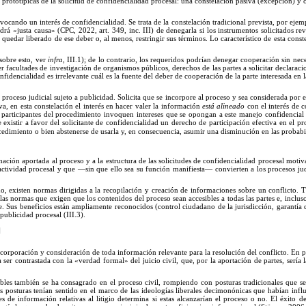
prototípicas de la solicitud de confidencialidad procesal: una constelación pasiva (excepción) y o
nvocando un interés de confidencialidad.
Se
trata de la constelación tradicional prevista, por ejemp
drá «justa causa
»
(CPC, 2022, art. 349, inc. III) de denegarla si los instrumentos solicitados re
e quedar liberado de ese deber o, al menos, restringir sus términos.
Lo
característico de esta cons
(sobre esto, ver
infra
, III.1); de lo contrario, los requeridos podrían denegar cooperación sin ne
r facultades de investigación de organismos públicos, derechos de las partes a solicitar decla
raci
nfidencialidad es irrelevante cu
á
l es la fuente del deber de cooperación de la parte interesada en 
oceso judicial sujeto a publicidad. Solicita que se incorpore al proceso y sea considerada por el
iva, en esta constelación el interés en hacer valer la información
está alineado
con el interés de c
participantes del procedimiento invoquen intereses que se opongan a este manejo confidencial (
istir a favor del solicitante de confidencialidad un derecho de participación efectiva en el pr
procedimiento o bien abstenerse de usarla y, en consecuencia, asumir una disminución en las probab
mación aportada al proceso y a la estructura de las solicitudes de confidencialidad procesal motiv
actividad procesal y que —sin que ello sea su función manifiesta
—
convierten a los procesos ju
 existen normas dirigidas a la recopilación y creación de informaciones sobre un conflicto. T
a las normas que exigen que los contenidos del proceso sean accesibles a todas las partes e, inclu
. Sus beneficios están ampliamente reconocidos (control ciudadano de la jurisdicción, garantía de
 publicidad procesal (III.3).
I
corporación y consideración de toda información relevante para la resolución del conflicto.
En
p
a ser contrastada con la «verdad formal
»
del juicio civil, que, por la aportación de partes, se
bles también se ha consagrado en el proceso civil, rompiendo con posturas tradicionales que se
as posturas tenían sentido en el marco de las ideologías liberales decimonónicas que habían inf
s de información relativas al litigio determina si estas alcanzarían el proceso o no.
El
éxito de