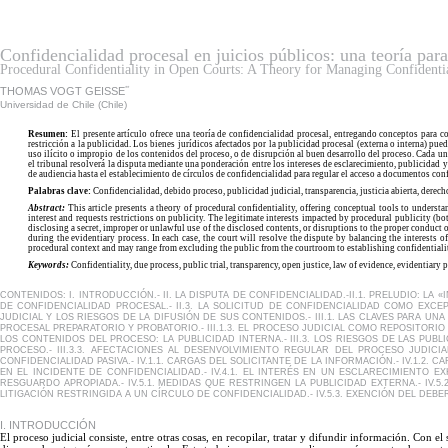
Confidencialidad procesal en juicios públicos: una teoría par
Procedural Confidentiality in Open Courts: A Theory for Managing Confidential
**
THOMAS VOGT GEISSE
Universidad de Chile (Chile)
R
esumen:
El presente artículo ofrece una teoría de confidencialidad procesal, entregando conceptos para c
restricción a la publicidad. Los bienes jurídicos afectados por la publicidad procesal (externa o interna) pued
uso ilícito o impropio de los contenidos del proceso, o de disrupción al buen desarrollo del proceso. Cada un
el tribunal resolverá la disputa mediante una ponderación entre los intereses de esclarecimiento, publicidad 
de audiencia hasta el establecimiento de círculos de confidencialidad para regular el acceso a documentos conf
P
alabras clave:
Confidencialidad, debido proceso, publicidad judicial, transparencia, justicia abierta, derech
A
bstract:
This article presents a theory of procedural confidentiality, offering conceptual tools to underst
interest and requests restrictions on publicity. The legitimate interests impacted by procedural publicity (
disclosing a secret, improper or unlawful use of the disclosed contents, or disruptions to the proper conduct of
during the evidentiary process. In each case, the court will resolve the dispute by balancing the interests o
procedural context and may range from excluding the public from the courtroom to establishing confidentialit
K
eywords:
Confidentiality, due process, public trial, transparency, open justice, law of evidence, evidentiary p
CONTENIDOS: I. INTRODUCCIÓN.- II. LA DISPUTA DE CONFIDENCIALIDAD.-II.1. PRELUDIO: LA
DE CONFIDENCIALIDAD PROCESAL.- II.3. LA SOLICITUD DE CONFIDENCIALIDAD COMO EXCEPCI
JUDICIAL Y LOS RIESGOS DE LA DIFUSIÓN DE SUS CONTENIDOS.- III.1. LAS CLAVES PARA UN
PROCESAL PREPARATORIO Y PROBATORIO.- III.1.3. EL PROCESO JUDICIAL COMO REPOSITORIO D
LOS CONTENIDOS DEL PROCESO: LA PUBLICIDAD INTERNA.- III.3. LOS RIESGOS DE LAS PUBL
PROCESO.- III.3.3. AFECTACIONES AL DESENVOLVIMIENTO REGULAR DEL PROCESO JUDICIAL
CONFIDENCIALIDAD PASIVA.- IV.1.1. CARGAS DEL SOLICITANTE DE LA INFORMACIÓN.- IV.1.2. C
EN EL INCIDENTE DE CONFIDENCIALIDAD.- IV.4.1. EL INTERÉS EN UN ESCLARECIMIENTO EXH
RESGUARDO APROPIADA.- IV.5.1. MEDIDAS QUE RESTRINGEN LA PUBLICIDAD EXTERNA.- IV.5.2.
LITIGACIÓN RESTRINGIDA A UN CÍRCULO DE CONFIDENCIALIDAD.- IV.5.3. EXENCIÓN DEL DEBE
I. INTRODUCCIÓN
El
proceso judicial consiste, entre otras cosas, en recopilar, tratar y difundir información.
Con
el