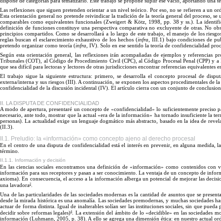
dispone de categorías para tematizarlo. Este trabajo se propone suplir ese vacío, aportando una t
Las
reflexiones que siguen pretenden orientar a un nivel teórico.
Por
eso, no se refieren a un o
Esta orientación general no pretende reivindicar la tradición de la teoría general del proceso, se 
comparables como equivalentes funcionales (Zweigert & Kötz, 1998, p
p.
38 y ss.).
La
identi
definición de funciones constituye una perspectiva comparativa no excluyente de otras.
No
obs
principios compartidos. Como se desarrollará a lo largo de este trabajo, el manejo de los rie
reglas buscan el esclarecimiento exhaustivo de los hechos (
infra
, III.1) bajo condiciones de pu
pretendo organizar como teoría (
infra
, IV). Solo en ese sentido la teoría de confidencialidad pro
Según esta orientación general, las reflexiones irán acompañadas de ejemplos y referencias pr
Tribunales (COT),
al Código de Procedimiento Civil (CPC), al Código Procesal
Penal (CPP) y a 
que sea difícil para lectoras y lectores de otras jurisdicciones encontrar referencias equivalentes 
El trabajo sigue la siguiente estructura: primero, se desarrolla el concepto procesal de dispu
externa/interna y sus riesgos (III). A continuación, se exponen los aspectos procedimentales de la 
confidencialidad de la discusión incidental (IV). El artículo cierra con un conjunto de conclusion
II. LA DISPUTA DE CONFIDENCIALIDAD
A
modo de apertura, presentaré un concepto de «confidencialidad
»
lo suficientemente preciso p
necesario, ante todo, mostrar que la actual «era de la información
»
ha tornado insuficiente la t
personas).
La
actualidad exige un lenguaje dogmático más abstracto, basado en la idea de revel
(II.
3
).
II.1. Preludio: la «información» como concepto ajeno al derecho procesal
En
el centro de una disputa de confidencialidad está el interés en prevenir, en alguna medida, 
término.
II.1.1. Información y decisión
En
las ciencias sociales encontramos una definición de «información
»
como contenidos con va
información para sus receptores y pasan a ser conocimiento.
La
ventaja de un concepto de infor
axioma).
En
consecuencia, el acceso a la información alberga un potencial de mejorar las decis
2
una l
avadora
.
Una
de las particularidades de las sociedades modernas es la cantidad de asuntos que se present
desde la mirada histórica es una anomalía.
Las
sociedades premodernas, y muchas sociedades has
actuar de forma distinta. Igual de inalterables solían ser las instituciones sociales, sin que pued
4
decidir sobre reformas legales)
.
La
extensión del ámbito de lo «decidible
»
en las sociedades m
información (Luhmann, 2005,
p.
38).
A
ello se agrega una dimensión ética: en nuestro actual or