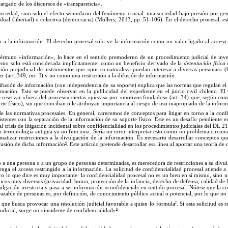
argado de los discursos de «transp
arencia
».
ciedad, sino solo el efecto secundario del fenómeno crucial: una sociedad bajo presión por ge
dual (libertad) o colectiva (democracia) (Möllers, 2013, p
p.
5
1
-
1
06).
En
el derecho procesal, es
so a la información.
El
derecho procesal solo ve la información como un valor ligado al acceso
término «información
»,
lo hace en el sentido premoderno de un procedimiento judicial de inv
rno solo está considerada implícitamente, como un beneficio derivado de la
detentación física
d
ción prejudicial de instrumentos que «por su naturaleza puedan interesar a diversas personas
»
(
er (art. 349, inc. I) y no como una restricción a la difusión de info
rmación.
ifusión de información (con independencia de su soporte) explica que las normas que regulan el 
rmación. Esto se puede observar en la publicidad del expediente en el juicio civil chileno.
El
e reservar
«
fuera del proceso
»
ciertas
«
piezas
»
por
«
motivos fundados
»
(art. 34) que, según com
orte físico), sin que conciban o le atribuyan importancia al riesgo de uso inapropiado de la inform
e las normativas procesales. En general, carecemos de conceptos para litigar en torno a la confi
tentes con la separación de la información de su soporte físico. Este es un desafío pendiente en 
l crisis de litigación incidental sobre confidencialidad en los procedimientos judiciales del DL 
 terminología antigua ya no funciona. Sería un error interpretar esto como un problema circunscr
matizar restricciones a la divulgación de la información. Es necesario desarrollar conceptos q
6
ifusión de dicha información
. Este artículo pretende desarrollar esa línea al aportar una teoría de
o a una persona o a un gru
po
de personas determinadas, es merecedora de restricciones a su div
tenga el acceso restringido a la información.
La
solicitud de confidencialidad procesal a
tiende a
ero lo que dice es muy importante: la confidencialidad procesal no es un bien en sí mismo, sino u
cos muy diversos (privacidad, honra, protección de la infancia, derecho de defensa, calidad de la
lgación irrestricta y pasa a ser información «confidencial
»
en sentido procesal. Nótese que la co
razable de personas es, por definición, de conocimiento
público
actual o potencial, por lo que no
7
n
que busca provocar una resolución judicial favorable a quien lo formula
. Si esta solicitud es
8
udicial, surge un «incidente de confidencialidad
»
.