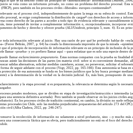
egía lo que se ha descrito como un prin
cipio de
«autosuficiencia
»
informacional (Stürner, 2006
n juicio se veía como un infortunio privado, no como un problema del derecho procesal. Esta id
13
 (FRCP), pero también en los procesos civiles «liberales
»
europeo-contine
ntales
.
relevante en el proceso civil, independiente
mente de
quien la tenga en su esfera de control. Es
14
seño procesal, se exige complementar la distribución de cargas
con derechos de acceso a informac
resa como derecho de las partes a acceder a todo ti
po
de evidencia relevante y razonablemente id
más, tiene potestad de invitar a complementar información o, excepcionalmente, incorporar evid
gumentos de hecho y derecho y ofrecer prueba (ALI/Unidroit, principio 5, num. 4).
Es
un princ
 toda información relevante al juicio.
Hay
una razón de por qué he preferido hablar de «escl
ba
»
(Ferrer Beltrán, 2007,
p.
64) ha creado la distorsionada impresión de que la mirada «epistém
der que el principio de incorporación de información relevante es un principio de i
nclusión
de la p
uele llamar «prueba
»
y yo prefiero llamar aquí —para enfatizar que es solo una especie dentro d
e puede llamar
esclarecimiento preparatorio
. Estas normas comparten con la prueba su finalidad de
can asistir las decisiones de las partes (en materia civil: sobre si es conveniente demandar, alla
car salidas alternativas, solicitar medidas cautelares, acusar, no perseverar, solicitar el sobreseim
forma de seguir adelante con el proceso (Vogt, 2022, p
p.
16
5
-
1
66). Esta autonomía se basa en 
 la protección de esa autonomía se funda en los bienes jurídicos que la ley busca proteger median
nte) a la determinación de la verdad en la decisión judicial. Es, más bien, presupuesto de una 
clarecimiento y la eta
pa
procesal: si es preparatoria, la relevancia se determina según lo necesa
juzgador.
 procesos penales modernos, que se dividen en eta
pa
de investigación/instrucción e intermedia (a
para una sentencia definitiva acertada). Pero también se puede observar en los juicios civiles a
robatorio).
En
los procesos civiles de tradición continental, en cambio, la división no suele refle
as procesales (en Chile, solo las medidas prejudiciales preparatorias del artí
culo
273 del CPC).
ación civil (Alba Cladera, 2022, p
p.
246
-
247
).
o promueve la recolección de información no solamente a nivel probatorio, sino —y mucho más 
era una consecuencia fáctica que es obvia, pero tradicionalmente no está en el foco del derecho 
ndole.