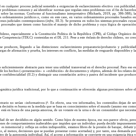
d en cualquier proceso judicial sometido a exigencias de esclarecimiento efectivo con publicidad
ir problemas comunes y así identificar normas que regulan estos problemas con el fin de hacerlo
 sobre las normas. Conforme al funcionalismo interpretativo (Michaels, 2019, p
p.
38
6
-
3
88), l
rios ordenamientos jurídicos o, como en este caso, en varios ordenamientos procesales basados e
cesos judiciales contemporáneos (
infra
, III.3).
Se
presenta en todos los sistemas procesales cuya
as procesales que tienen como función el manejo de dicho problema y cuya lógica de operació
chileno, especialmente a la
Constitución Política de la República (CPR), al
Código Orgánico d
re Competencia (TDLC) contenidas en el DL 211. Pese a este énfasis de derecho chileno, no cre
 se producen, llegando a las distinciones: esclarecimiento preparatorio/probatorio y publicidad
cargas de afirmación y prueba, los intereses en conflicto, las medidas de resguardo disponibles y la
 suficientemente abstracto para tener una utilidad transversal en el derecho procesal. Para eso e
 de los hechos («presentación
»
o «exhibición
»
de documentos y objetos, además de los relatos d
de confidencialidad
(II.2) y distinguir una constelación activa y pasiva del incidente que produc
gmática jurídica tradicional, por lo que a continuación se ofrecerán algunas precisiones sobre e
1
trario no serían «informativos
»)
.
En
efecto, una vez informados, los contenidos dejan de se
 decisión es buena en la medida que se basa en conocimientos sobre el mundo (asumo eso com
n está en busca de una pareja amorosa, de un votante en la urna o de un consumidor que necesit
idad de ser decididos en algún sentido. Como hijos de nuestra época, eso nos parece obvio, per
atrones de comportamientos inalterables que impiden que un individuo pueda decidir impunement
y es inmemorial y refleja un orden indisponible, estamos libres de la presión de barajar, debatir y
o, al menos, decisiones que se puedan presentar com
o acertadas) y, por tanto, una demanda po
tro de la autonomía individual. Así, el acceso a información se convierte en una exigencia ética 