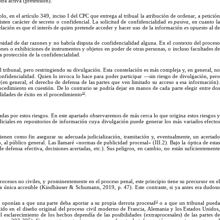
tra activa (pret
ensión).
lo, en el artí
culo
349, inciso
I
del CPC que entrega al tribual la atribución de ordenar, a petició
visten carácter de secreto o confidencial.
La
solicitud de confidencialidad es
pasiva
, en cuanto l
telación es que el interés de quien pretende acceder y hacer uso de la información
es opuesto
al d
cesidad de dar razones y no habría disputa de confidencialidad alguna.
En
el contexto del proces
ones
o exhibiciones de instrumentos y objetos en poder de otras per
sonas, o
incluso facultades d
la protección de la confiden
cialidad.
 tribunal, pero restringiendo su divulgación. Esta constelación es más compleja y, en general, no
onfidencialidad. Quien lo invoca lo hace para poder participar —sin riesgo de divulgación, per
en general, el derecho de defensa de las partes que ven limitado su acceso a esa información).
ocedimiento en cuestión. De lo contrario se podría dejar en manos de cada parte elegir entre dos
10
ilidades de éxito en el procedimiento
.
adas por estos riesgos.
En
este apartado observaremos de más cerca lo que origina estos r
iesgos 
diciales en repositorios de información cuya divulgación puede generar los más variados efecto
ienen como fin asegurar su adecuada judicialización, tramitación y, eventualmente, un acertado
so, al público general. Las llamaré «normas de publicidad procesal
»
(III.2). Bajo la óptica de esta
 defensa efectiva, decisiones acertadas, etc.). Sus peligros, en cambio, no están suficientemente
rocesos no civiles, y prominentemente en el proceso penal, este principio tiene su precursor en e
ría la única accesible (Kindhäuser & Schumann, 2019,
p.
47). Este contraste, si ya antes era dudos
11
 oponían a que una parte deba aportar a su propia derrota procesal
o a que un tribunal pued
luido en el diseño original del proceso civil moderno de Francia, Alemania y los Estados Unidos,
l esclarecimiento de los hechos dependía de las posibilidades (extraprocesales) de las partes d