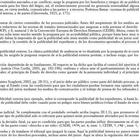
contenidos asociados a un conflicto, surge la pregunta por los beneficios y riesgos de su public
usar
ía
para los fines del litigio; así, el esclarecimiento procesal no generaría externalidad al
sean, en cierta medida, comunicados a las partes y a terceros. Podemos llamar «normas de publici
ad interna, y de partes (Chiovenda, 1925,
p.
171
).
marse de ciertos contenidos de los procesos judiciales. Antes del surgimiento de los medios audi
s redactores de las normas de tratados internacionales que aseguran a toda persona el derecho
PDCP), y 6, numeral 1 de la Convención Europea de Derechos Humanos (CEDH). Ahora, como lo d
os no solía tener mucho sentido la pregunta por su accesibilidad pública, porque hasta hace muy r
cial) daban la impresión de que la publicidad solo tenía sentido como publicidad de un juicio 
imidos y la cuestión de la publicidad del expediente y de los documentos aportados al proceso d
 publicidad externa.
La
clásica publicidad de audiencia se ve desafiada por la pregunta de si corr
, ha surgido la pregunta respecto de si la publicidad externa permite, o incluso exige, que los 
sdicción dependerán de su fundamento.
Al
respecto se ha dicho que facilita el control del ejercicio
justicia (
Von
Coelln, 2005, p
p.
19
2
-
1
96), reafirma y educa ante el quebrantamiento de una 
nales: el principio de Estado de derecho como garante de la autonomía individual y el principi
tino Scagliotti, 2003, p
p.
2
8
-
3
1), y el juicio debe ser público como parte del debido proceso, pa
xige al Estado crear las condiciones para que los ciudadanos puedan formarse una opinión sobre 
tenidos del juicio mediante los medios de comunicación y el trabajo de prensa de los tribunales 
blicidad externa (por ejemplo, sobre si corresponde la publicidad de los expedientes, si basta la 
 de publicidad debe ceder cuando pone en peligro otros bienes jurídicos (véase el listado de excep
so judicial.
Se
complementa con el postulado revisado arriba (
supra
, III.1.1), que promueve el
te ti
po
de publicidad solo es relevante para quienes serán procesalmente afectados por la eventual
 la decisión final, ya que es condición para que las partes puedan influir directamente en el eje
a de las partes como «derecho a ser oído
» (CADH,
١٩٦٩
, art.
٨
, num.
١
; CEDH,
٦
,
١٩٥٠
, num.
١
 prueba y de instalarse el tribunal que juzgará la causa. Aquí la publicidad interna no parece em
icio de los derechos procesales, incluso antes del juicio. Aquí se ubica la regulación del acceso