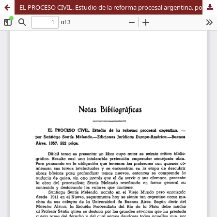
EL PROCESO CIVIL. Estudio de la reforma procesal argentina. por Santiáqo Sentís Melendo. Ediciones Jurídicas Europa-América. Buenos Aires, 1957. 552 pags