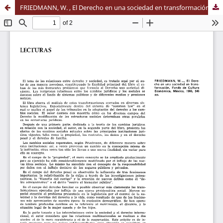
FRIEDMANN, W. , El Derecho en una sociedad en transformación, Fondo de Cultura Económica, México, 1966, 546 pp.