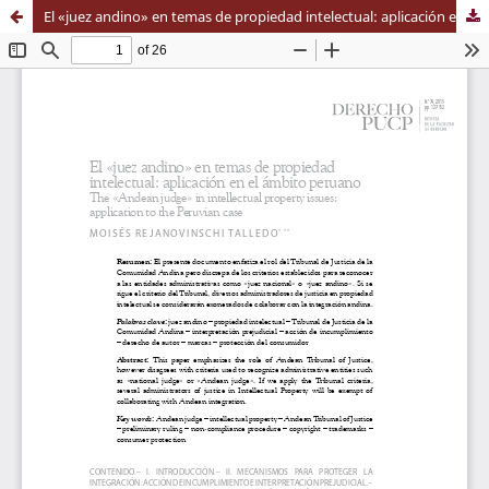
El «juez andino» en temas de propiedad intelectual: aplicación en el ámbito peruano