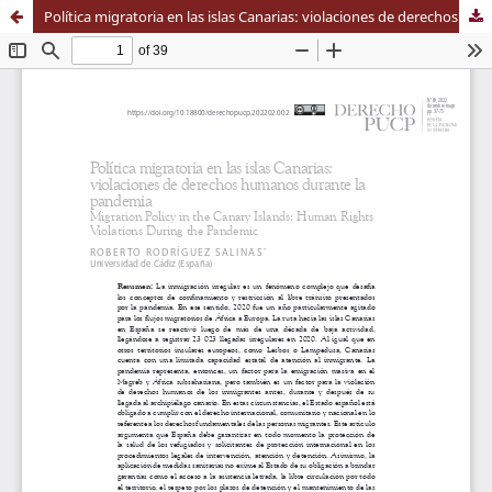
Política migratoria en las islas Canarias: violaciones de derechos humanos durante la pandemia