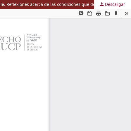
Descargar
Sobre la pretendida especialidad de la Ley N.° 20.027 respecto a la Ley N.° 20.720 sobre insolvencia y reemprendimiento en Chile. Reflexiones acerca de las condiciones que debe cumplir una norma para ser considerada especial