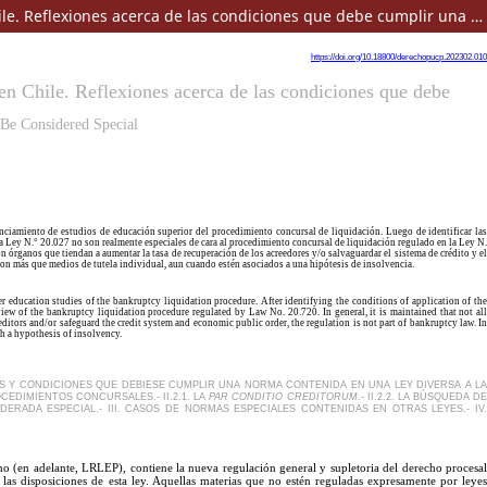
Sobre la pretendida especialidad de la Ley N.° 20.027 respecto a la Ley N.° 20.720 sobre insolvencia y reemprendimiento en Chile. Reflexiones acerca de las condiciones que debe cumplir una norma para ser considerada especial