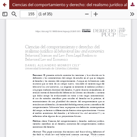
Ciencias del comportamiento y derecho: del realismo jurídico al behavioral law and economics