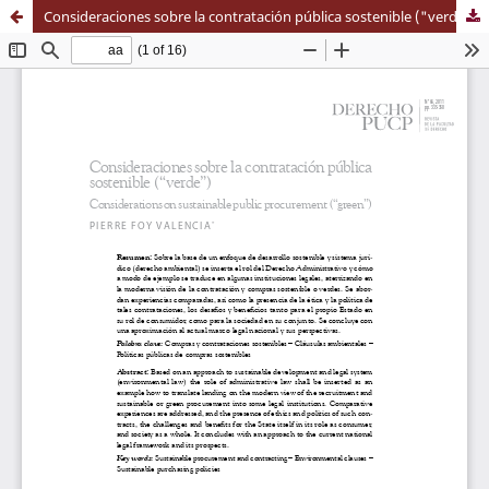
Consideraciones sobre la contratación pública sostenible ("verde")