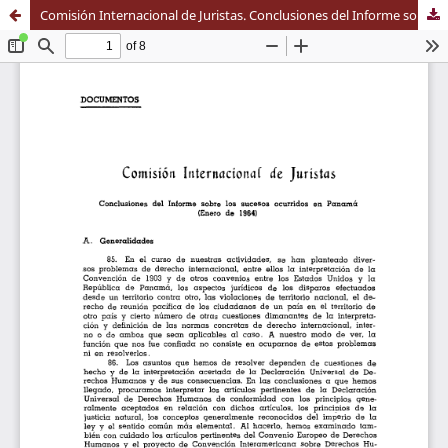
Comisión Internacional de Juristas. Conclusiones del Informe sobre los sucesos ocurridos en Panamá (Enero de 1964)