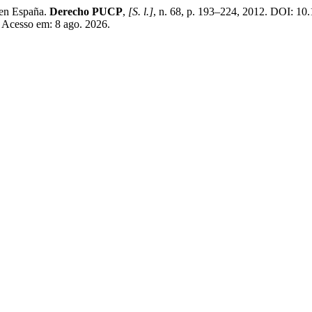
 en España.
Derecho PUCP
,
[S. l.]
, n. 68, p. 193–224, 2012. DOI: 1
. Acesso em: 8 ago. 2026.