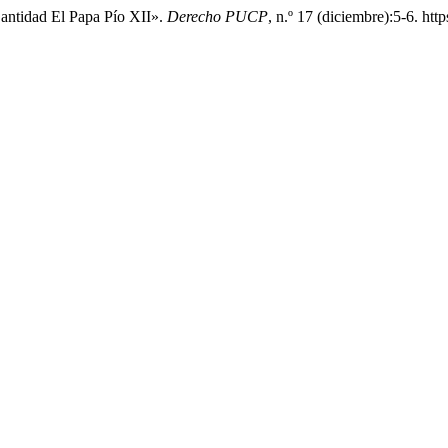
antidad El Papa Pío XII».
Derecho PUCP
, n.º 17 (diciembre):5-6. ht