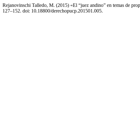
Rejanovinschi Talledo, M. (2015) «El “juez andino” en temas de propi
127–152. doi: 10.18800/derechopucp.201501.005.