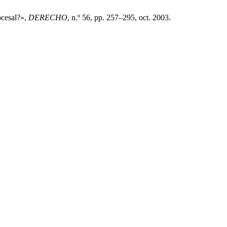
ocesal?»,
DERECHO
, n.º 56, pp. 257–295, oct. 2003.